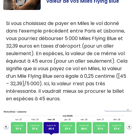
valeur de vos Miles Flying Blue
Air France :
quelle est la
Si vous choisissez de payer en Miles le vol donné
vraie valeur de
dans l’exemple précédent entre Paris et Lisbonne,
vos Miles Flying
vous pourriez débourser 5 000 Miles Flying Blue et
Blue
32,39 euros en taxes d’aéroport (pour un aller
seulement). En espèces, la valeur de ce même vol
équivaut à 45 euros (pour un aller seulement). Cela
signifie que si vous payez ce vol en Miles, la valeur
d’un Mile Flying Blue sera égale à 0,25 centime ([45
– 32,39]/5 000). Ici, la valeur n’est pas très
intéressante. Il vaudrait mieux se procurer le billet
en espèces à 45 euros.