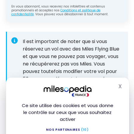
En vous abonnant, vous recevrez nos infolettres et contenus
promotionnels et acceptez nos
Conditions et politique de
confidentialité
. Vous pouvez vous désabonner à tout moment.
Il est important de noter que si vous
réservez un vol avec des Miles Flying Blue
et que vous ne pouvez pas voyager, vous
ne récupérerez pas vos Miles. Vous
pouvez toutefois modifier votre vol pour
50 euros supplémentaires, auxquels
X
s’ajoute la possible différence tarifaire.
Masq
Ce site utilise des cookies et vous donne
Pour réserver un billet d’avion
Transavia
avec des
le contrôle sur ceux que vous souhaitez
Miles, il suffit de sélectionner l’option « Afficher les
activer
prix en Miles Flying Blue » lorsque vous recherchez
NOS PARTENAIRES
(10)
un vol
sur le site de Transavia
. Vous serez invité à