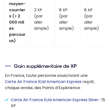
moyen-
courrier
2 XP
8 XP
8 XP
s (> 2
(par
(par
(par
000 mil
aller
aller
aller
es
simple)
simple)
simple)
parcour
us)
Gain supplémentaire de XP
En France, toute personne souscrivant une
Carte Air France KLM American Express
reçoit,
chaque année, des Points d’Expérience :
Carte Air France KLM American Express Silver
: 15
XP