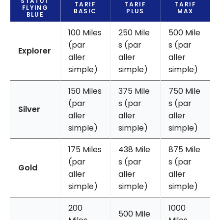
STATUT
TARIF
TARIF
TARIF
FLYING
BASIC
PLUS
MAX
BLUE
100 Miles
250 Mile
500 Mile
(par
s (par
s (par
Explorer
aller
aller
aller
simple)
simple)
simple)
150 Miles
375 Mile
750 Mile
(par
s (par
s (par
Silver
aller
aller
aller
simple)
simple)
simple)
175 Miles
438 Mile
875 Mile
(par
s (par
s (par
Gold
aller
aller
aller
simple)
simple)
simple)
200
1000
500 Mile