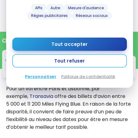
vous connecter à votre compte Flying Blue après
APIs
Autre
Mesure d'audience
avoir entré vos coordonnées afin de vérifier la
Régies publicitaires
Réseaux sociaux
quantité de Miles dont vos disposez.
Tout accepter
Tout refuser
Personnaliser
Politique de confidentialité
Pour un vol entre Paris et Lisbonne, par
exemple,
Transavia
offre des billets d’avion entre
5 000 et 11 200 Miles Flying Blue. En raison de la forte
disparité, il convient de faire preuve d’un peu de
flexibilité au niveau des dates pour être en mesure
d’obtenir le meilleur tarif possible.