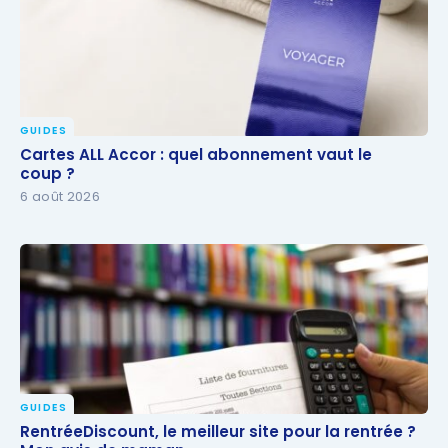
GUIDES
Cartes ALL Accor : quel abonnement vaut le coup ?
Cartes ALL Accor : quel abonnement vaut le
coup ?
6 août 2026
GUIDES
RentréeDiscount, le meilleur site pour la rentrée ?
RentréeDiscount, le meilleur site pour la rentrée ?