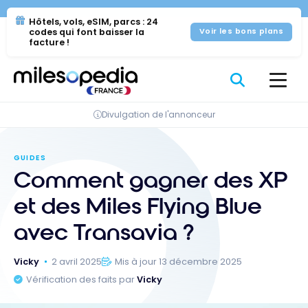
Se
Panneau de gestion des cookies
Hôtels, vols, eSIM, parcs : 24
rendre
codes qui font baisser la
Voir les bons plans
au
facture !
contenu
Divulgation de l'annonceur
GUIDES
Comment gagner des XP
et des Miles Flying Blue
avec Transavia ?
Vicky
2 avril 2025
Mis à jour 13 décembre 2025
Vérification des faits par
Vicky