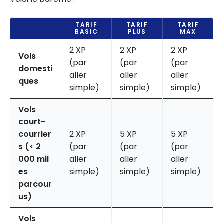
TARIF
TARIF
TARIF
BASIC
PLUS
MAX
2 XP
2 XP
2 XP
Vols
(par
(par
(par
domesti
aller
aller
aller
ques
simple)
simple)
simple)
Vols
court-
courrier
2 XP
5 XP
5 XP
s (< 2
(par
(par
(par
000 mil
aller
aller
aller
es
simple)
simple)
simple)
parcour
us)
Vols