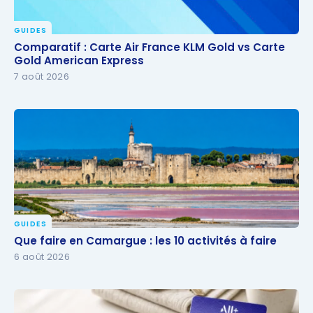
GUIDES
Comparatif : Carte Air France KLM Gold vs Carte
Comparatif : Carte Air France KLM Gold vs Carte
Gold American Express
Gold American Express
7 août 2026
GUIDES
Que faire en Camargue : les 10 activités à faire
Que faire en Camargue : les 10 activités à faire
6 août 2026