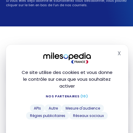
Si vous êtes déjà abonné et souhaiteriez vous désabonner, vous pouvez
cliquer sur le lien en bas de l’un de nos courriels.
Suivez-nous
X
Masq
Ce site utilise des cookies et vous donne
Instagram
le contrôle sur ceux que vous souhaitez
activer
NOS PARTENAIRES
(10)
TikTok
APIs
Autre
Mesure d'audience
Régies publicitaires
Réseaux sociaux
Page Facebook