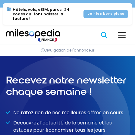
Se
Panneau de gestion des cookies
Hôtels, vols, eSIM, parcs : 24
rendre
codes qui font baisser la
Voir les bons plans
au
facture !
contenu
Divulgation de l'annonceur
Recevez notre newsletter
chaque semaine !
Ne ratez rien de nos meilleures offres en cours
Découvrez l’actualité de la semaine et les
astuces pour économiser tous les jours