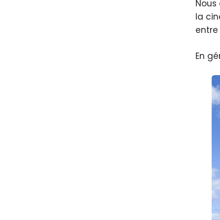
Nous 
la ci
entre
En gén