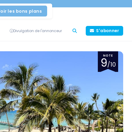
oir les bons plans
S'abonner
Divulgation de l'annonceur
NOTE
9
/10