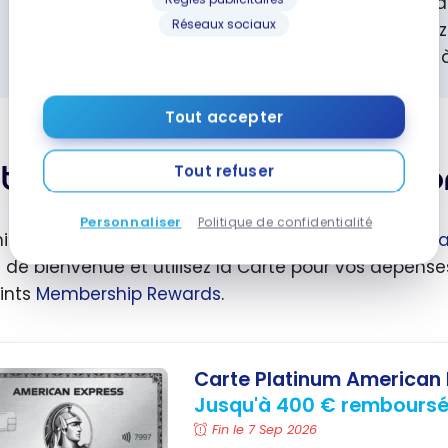
Le saviez-vous ? Vous pouvez soutenir milesopedi
Réseaux sociaux
Bonvoy
pour réserver vos hôtels ! Vous ne paierez
avantages de votre statut et vous contribuerez 
Tout accepter
tenir des points Marriott B
Tout refuser
Personnaliser
Politique de confidentialité
isez vos gains de points
Marriott Bonvoy
avec la
Ca
s de bienvenue et utilisez la Carte pour vos dépe
ints
Membership Rewards
.
Carte Platinum American 
Jusqu'à 400 € rembours
Fin le 7 Sep 2026