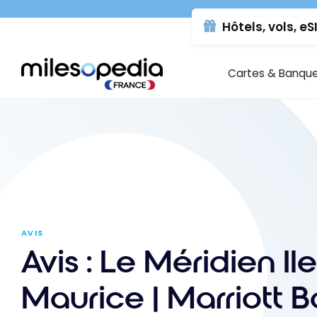
Se
Panneau de gestion des cookies
Hôtels, vols, eS
rendre
au
contenu
Cartes & Banqu
AVIS
Avis : Le Méridien Ile
Maurice | Marriott 