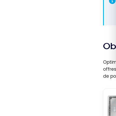
Ob
Optim
offre
de po