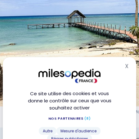
X
Mas
Ce site utilise des cookies et vous
donne le contrôle sur ceux que vous
souhaitez activer
Le Méridien Ile M
NOS PARTENAIRES
(8)
Autre
Mesure d'audience
Régies publicitaires