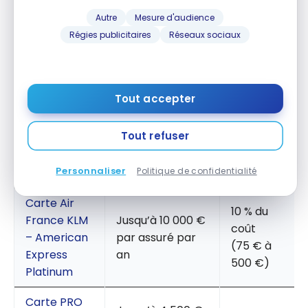
Carte Air
Autre
Mesure d'audience
France KLM
Régies publicitaires
Réseaux sociaux
– American
Non couverte
–
Express
Silver
Tout accepter
Carte Air
Jusqu’à 4 500 €
10 % du
France KLM
par assuré (7
coût
Tout refuser
– American
000 € par
(75 € à
Express
famille) par an
500 €)
Personnaliser
Gold
Politique de confidentialité
Carte Air
10 % du
France KLM
Jusqu’à 10 000 €
coût
– American
par assuré par
(75 € à
Express
an
500 €)
Platinum
Carte PRO