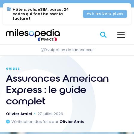
Se
Panneau de gestion des cookies
Hôtels, vols, eSIM, parcs : 24
rendre
codes qui font baisser la
Voir les bons plans
au
facture !
contenu
Divulgation de l'annonceur
GUIDES
Assurances American
Express : le guide
complet
Olivier Amici
27 juillet 2026
Vérification des faits par
Olivier Amici