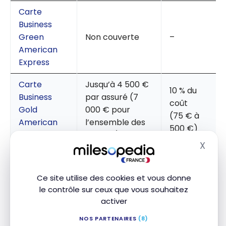
Carte
Business
Green
Non couverte
–
American
Express
Carte
Jusqu’à 4 500 €
10 % du
Business
par assuré (7
coût
Gold
000 € pour
(75 € à
American
l’ensemble des
500 €)
Express
assurés) par an
X
Masq
Carte
10 % du
Business
Jusqu’à 10 000 €
coût
Ce site utilise des cookies et vous donne
Platinum
par assuré par
(75 € à
le contrôle sur ceux que vous souhaitez
American
an
500 €)
activer
Express
NOS PARTENAIRES
(8)