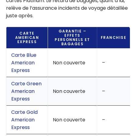
cartes Platinum. Le retard de bagages, quant à lui,
relève de l’assurance incidents de voyage détaillée
juste après.
GARANTIE –
CARTE
EFFETS
AMERICAN
FRANCHISE
PERSONNELS ET
EXPRESS
BAGAGES
Carte Blue
American
Non couverte
–
Express
Carte Green
American
Non couverte
–
Express
Carte Gold
American
Non couverte
–
Express