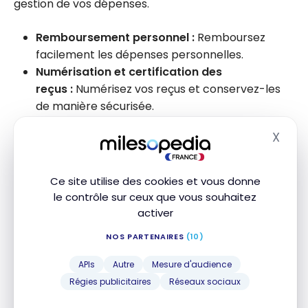
gestion de vos dépenses.
Remboursement personnel :
Remboursez
facilement les dépenses personnelles.
Numérisation et certification des
reçus :
Numérisez vos reçus et conservez-les
de manière sécurisée.
Transfert de justificatifs :
Transférez
X
facilement vos justificatifs à votre comptable.
Masq
Labels personnalisés :
Catégorisez vos
transactions avec des labels personnalisés.
Ce site utilise des cookies et vous donne
Tableau de bord :
Visualisez l’état de vos
le contrôle sur ceux que vous souhaitez
finances en un coup d’œil.
activer
Intégrations API :
80+ intégrations disponibles
NOS PARTENAIRES
(10)
pour connecter Qonto à vos outils.
Agrégation de comptes externes :
Centralisez
APIs
Autre
Mesure d'audience
tous vos comptes bancaires sur une seule
Régies publicitaires
Réseaux sociaux
plateforme.