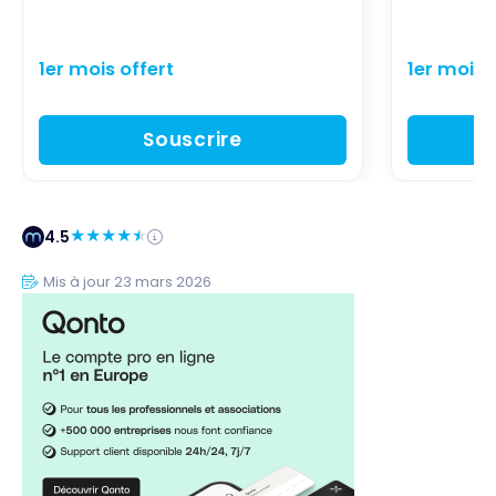
1er mois offert
1er mois 
Souscrire
4.5
Mis à jour 23 mars 2026