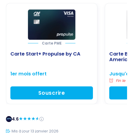
Carte PME
Carte Start+ Propulse by CA
Carte Bu
American
1er mois offert
Jusqu'à 2
Fin le 15
Souscrire
4.6
Mis à jour 13 janvier 2026