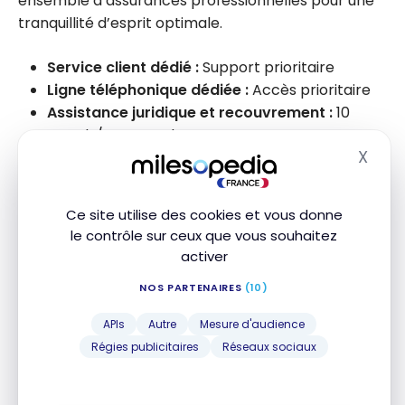
ensemble d’assurances professionnelles pour une
tranquillité d’esprit optimale.
Service client dédié :
Support prioritaire
Ligne téléphonique dédiée :
Accès prioritaire
Assistance juridique et recouvrement :
10
appels/an pour chaque
X
Assistance hospitalisation :
100 €/jour (jusqu’à
Masq
3 nuits)
Casse d’écran de téléphone :
Jusqu’à 200 €
Ce site utilise des cookies et vous donne
remboursés (franchise 50 €)
le contrôle sur ceux que vous souhaitez
Retard de transport :
50 €/h (jusqu’à 1 000 €)
activer
Assurance Fraude :
Jusqu’à 1 500 €/an
NOS PARTENAIRES
(10)
Accès à une bibliothèque de contrats
:
Disponible
APIs
Autre
Mesure d'audience
Offres partenaires :
Nombreuses
Régies publicitaires
Réseaux sociaux
Réseau de comptables partenaires :
Accès
privilégié