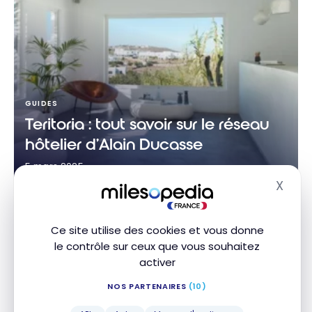
GUIDES
Teritoria : tout savoir sur le réseau
hôtelier d’Alain Ducasse
5 mars 2025
X
Masq
Teritoria : tout savoir sur le réseau hôtelier d’Alain
Ducasse
Ce site utilise des cookies et vous donne
le contrôle sur ceux que vous souhaitez
activer
NOS PARTENAIRES
(10)