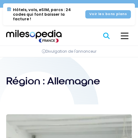
Se
Panneau de gestion des cookies
Hôtels, vols, eSIM, parcs : 24
rendre
codes qui font baisser la
Voir les bons plans
au
facture !
contenu
Divulgation de l'annonceur
Région :
Allemagne