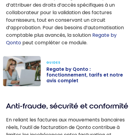
d’attribuer des droits d’accès spécifiques à un
collaborateur pour la validation des factures
fournisseurs, tout en conservant un circuit
d’approbation. Pour des besoins d’automatisation
comptable plus avancés, la solution
Regate by
Qonto
peut compléter ce module.
GUIDES
Regate by Qonto :
fonctionnement, tarifs et notre
avis complet
Regate by
Qonto :
Anti-fraude, sécurité et conformité
fonctionnemen
t, tarifs et notre
En reliant les factures aux mouvements bancaires
avis complet
réels, l’outil de facturation de Qonto contribue à
limiter les incohérences entre facturation et