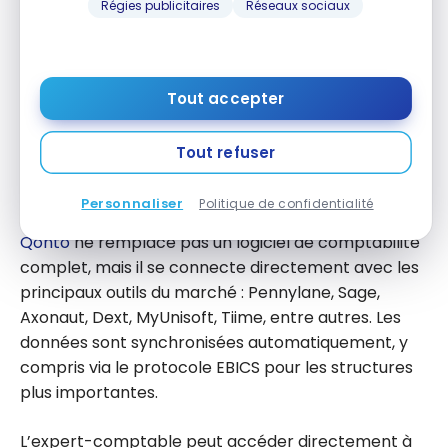
Régies publicitaires
Réseaux sociaux
Pour les TPE et PME, cela permet d’anticiper la
transition vers la facturation électronique sans
avoir à changer d’outil à l’approche des échéances
de 2026 et 2027.
Tout accepter
Tout refuser
Intégrations avec votre logiciel de
comptabilité
Personnaliser
Politique de confidentialité
Qonto
ne remplace pas un logiciel de comptabilité
complet, mais il se connecte directement avec les
principaux outils du marché : Pennylane, Sage,
Axonaut, Dext, MyUnisoft, Tiime, entre autres. Les
données sont synchronisées automatiquement, y
compris via le protocole EBICS pour les structures
plus importantes.
L’expert-comptable peut accéder directement à