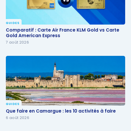
GUIDES
Comparatif : Carte Air France KLM Gold vs Carte
Comparatif : Carte Air France KLM Gold vs Carte
Gold American Express
Gold American Express
7 août 2026
GUIDES
Que faire en Camargue : les 10 activités à faire
Que faire en Camargue : les 10 activités à faire
6 août 2026