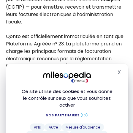
(DGFiP) — pour émettre, recevoir et transmettre
leurs factures électroniques à l’administration
fiscale.
Qonto est officiellement immatriculée en tant que
Plateforme Agréée n° 23. La plateforme prend en
charge les principaux formats de facturation
électronique reconnus par la réglementation
française et européenne (notamment Factur-X, CII
X
ou UBL) et assure la compatibilité avec l’ensemble
Masq
des autres plateformes agréées du marché. La
facturation électronique est incluse sans surcoût
Ce site utilise des cookies et vous donne
dans tous les forfaits et peut être activée
le contrôle sur ceux que vous souhaitez
directement depuis le compte. L’e-reporting, c’est-
activer
à-dire la transmission automatique des données de
NOS PARTENAIRES
(10)
transaction à l’administration fiscale, est
également pris en charge par la plateforme.
APIs
Autre
Mesure d'audience