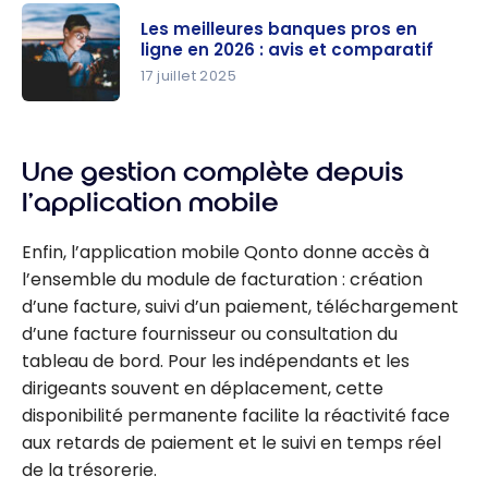
ligne pour
Les meilleures banques pros en
entreprise :
ligne en 2026 : avis et comparatif
laquelle
17 juillet 2025
choisir
Les
selon votre
meilleures
profil ?
Une gestion complète depuis
banques
pros en
l’application mobile
ligne en
2026 : avis
Enfin, l’application mobile Qonto donne accès à
et
l’ensemble du module de facturation : création
comparatif
d’une facture, suivi d’un paiement, téléchargement
d’une facture fournisseur ou consultation du
tableau de bord. Pour les indépendants et les
dirigeants souvent en déplacement, cette
disponibilité permanente facilite la réactivité face
aux retards de paiement et le suivi en temps réel
de la trésorerie.