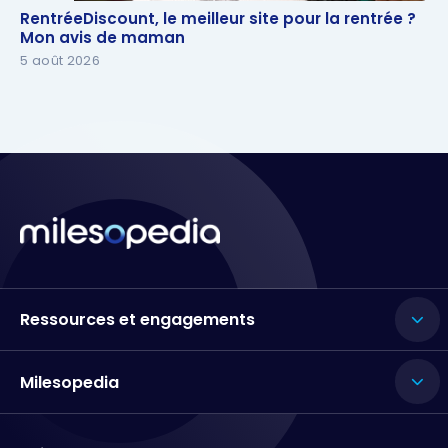
RentréeDiscount, le meilleur site pour la rentrée ?
RentréeDiscount, le meilleur site pour la rentrée ?
Mon avis de maman
Mon avis de maman
5 août 2026
Ressources et engagements
Milesopedia