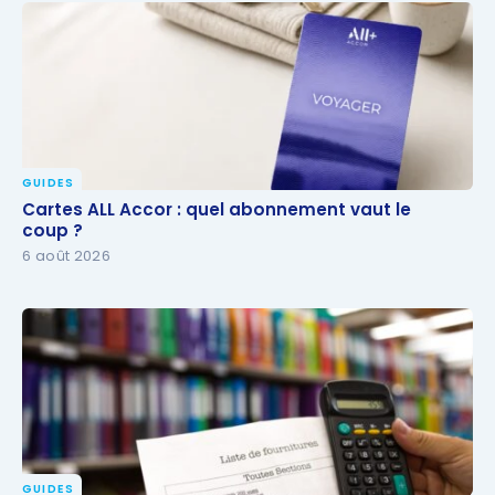
GUIDES
Cartes ALL Accor : quel abonnement vaut le coup ?
Cartes ALL Accor : quel abonnement vaut le
coup ?
6 août 2026
GUIDES