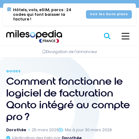
Se
Panneau de gestion des cookies
Hôtels, vols, eSIM, parcs : 24
rendre
codes qui font baisser la
Voir les bons plans
au
facture !
contenu
Divulgation de l'annonceur
GUIDES
Comment fonctionne le
logiciel de facturation
Qonto intégré au compte
pro ?
Dorothée
25 mars 2026
Mis à jour 30 mars 2026
Vérification des faits par
Dorothée