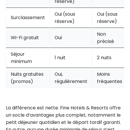
réserve)
Oui (sous
Oui (sous
Surclassement
réserve)
réserve)
Non
Wi-Fi gratuit
Oui
précisé
Séjour
1 nuit
2 nuits
minimum
Nuits gratuites
Oui,
Moins
(promos)
régulièrement
fréquentes
La différence est nette. Fine Hotels & Resorts offre
un socle d’avantages plus complet, notamment le
petit déjeuner quotidien et le départ tardif garanti.
En outre, aucune durée minimale de séjour n’est