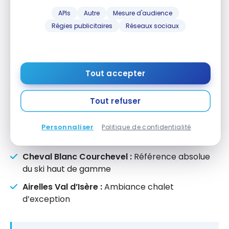
InterContinental Bordeaux – Le Grand Hotel :
APIs
Autre
Mesure d'audience
Place de la Comédie
Régies publicitaires
Réseaux sociaux
Hotel du Palais Biarritz :
Ancien palais impérial
face à l’océan
InterContinental Marseille – Hotel Dieu :
Tout accepter
Monument historique au Vieux-Port
Villa Maïa Lyon :
Perché sur la colline de
Tout refuser
Fourvière
Four Seasons Hotel Megève :
Ski et luxe en
Personnaliser
Politique de confidentialité
Haute-Savoie
Cheval Blanc Courchevel :
Référence absolue
du ski haut de gamme
Airelles Val d’Isère :
Ambiance chalet
d’exception