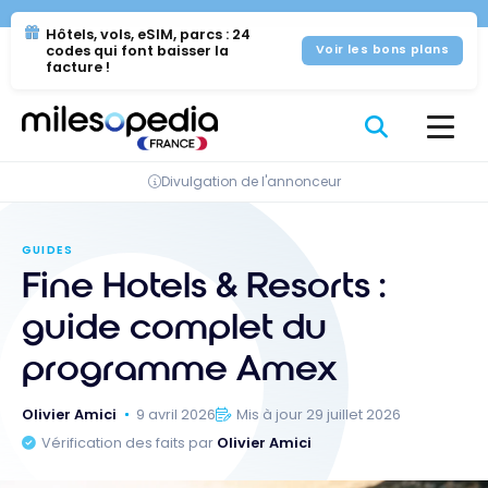
Se
Panneau de gestion des cookies
Hôtels, vols, eSIM, parcs : 24
rendre
codes qui font baisser la
Voir les bons plans
au
facture !
contenu
Divulgation de l'annonceur
GUIDES
Fine Hotels & Resorts :
guide complet du
programme Amex
Olivier Amici
9 avril 2026
Mis à jour 29 juillet 2026
Vérification des faits par
Olivier Amici