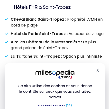
Hôtels FHR à Saint-Tropez
Cheval Blanc Saint-Tropez :
Propriété LVMH en
bord de plage
Hotel de Paris Saint-Tropez :
Au cœur du village
Airelles Château de la Messardière :
Le plus
grand palace de Saint-Tropez
La Tartane Saint-Tropez :
Option plus intimiste
X
Autres destinations en France
Masq
Waldorf Astoria Versailles – Trianon Palace :
Ce site utilise des cookies et vous donne
Face au château de Versailles
le contrôle sur ceux que vous souhaitez
activer
Mondrian Bordeaux Les Carmes :
Design
contemporain signé Philippe Starck
NOS PARTENAIRES
(10)