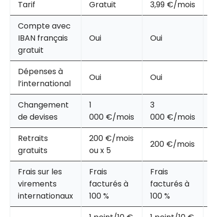
Tarif
Gratuit
3,99 €/mois
1
Compte avec
IBAN français
Oui
Oui
O
gratuit
Dépenses à
Oui
Oui
O
l’international
Changement
1
3
I
de devises
000 €/mois
000 €/mois
Retraits
200 €/mois
200 €/mois
4
gratuits
ou x 5
Frais sur les
Frais
Frais
R
virements
facturés à
facturés à
2
internationaux
100 %
100 %