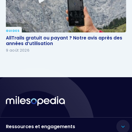
GUIDES
AllTrails gratuit ou payant ? Notre avis après des
AllTrails gratuit ou payant ? Notre avis après des
années d’utilisation
années d’utilisation
9 août 2026
Ressources et engagements