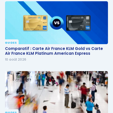
GUIDES
Comparatif : Carte Air France KLM Gold vs Carte Air
Comparatif : Carte Air France KLM Gold vs Carte
France KLM Platinum American Express
Air France KLM Platinum American Express
10 août 2026
GUIDES