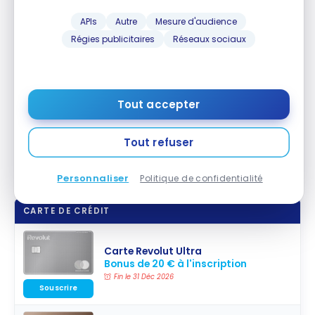
Comment ouvrir un compte
conditions et
APIs
Autre
Mesure d'audience
astuces pour
Revolut – Conclusion
Régies publicitaires
Réseaux sociaux
toucher jusqu’à
200 €
Revolut
propose des comptes bancaires modernes
et flexibles, particulièrement adaptés aux besoins
des utilisateurs mobiles et des voyageurs.
Tout accepter
L’absence de conditions de revenus, la rapidité
d’ouverture et la richesse des services proposés
Tout refuser
font de la néobanque une alternative séduisante
aux banques traditionnelles.
Personnaliser
Politique de confidentialité
CARTE DE CRÉDIT
Carte Revolut Ultra
Bonus de 20 € à l'inscription
Fin le 31 Déc 2026
Souscrire