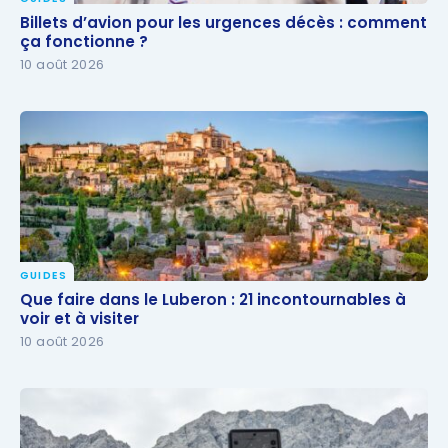
Billets d’avion pour les urgences décès : comment
Billets d’avion pour les urgences décès : comment
ça fonctionne ?
ça fonctionne ?
10 août 2026
GUIDES
Que faire dans le Luberon : 21 incontournables à voir
Que faire dans le Luberon : 21 incontournables à
et à visiter
voir et à visiter
10 août 2026