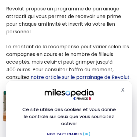
Revolut propose un programme de parrainage
attractif qui vous permet de recevoir une prime
pour chaque ami invité et inscrit via votre lien
personnel.
Le montant de la récompense peut varier selon les
campagnes en cours et le nombre de filleuls
acceptés, mais celui-ci peut grimper jusqu’à
400 euros. Pour consulter l’offre du moment,
consultez
notre article sur le parrainage de Revolut
.
X
Masq
GUIDES
Parrainage sur Revolut :
Ce site utilise des cookies et vous donne
conditions et astuces pour
toucher jusqu’à 200 €
le contrôle sur ceux que vous souhaitez
activer
Parrainage sur
Revolut :
NOS PARTENAIRES
(10)