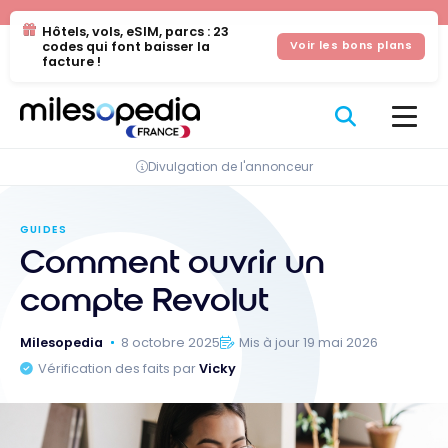
Se
Panneau de gestion des cookies
Hôtels, vols, eSIM, parcs : 23
rendre
codes qui font baisser la
Voir les bons plans
au
facture !
contenu
Divulgation de l'annonceur
GUIDES
Comment ouvrir un
compte Revolut
Milesopedia
8 octobre 2025
Mis à jour 19 mai 2026
Vérification des faits par
Vicky