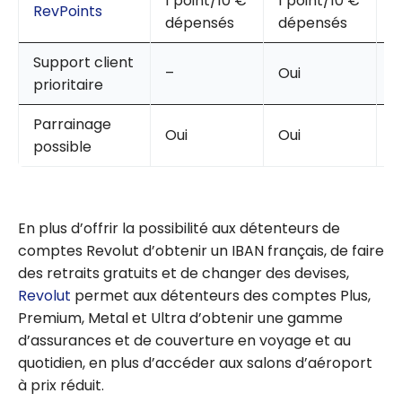
1 point/10 €
1 point/10 €
1
RevPoints
dépensés
dépensés
d
Support client
–
Oui
O
prioritaire
Parrainage
Oui
Oui
O
possible
En plus d’offrir la possibilité aux détenteurs de
comptes Revolut d’obtenir un IBAN français, de faire
des retraits gratuits et de changer des devises,
Revolut
permet aux détenteurs des comptes Plus,
Premium, Metal et Ultra d’obtenir une gamme
d’assurances et de couverture en voyage et au
quotidien, en plus d’accéder aux salons d’aéroport
à prix réduit.