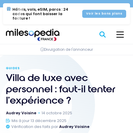
Se
Panneau de gestion des cookies
Hôtels, vols, eSIM, parcs : 24
rendre
codes qui font baisser la
Voir les bons plans
au
facture !
contenu
Divulgation de l'annonceur
GUIDES
Villa de luxe avec
personnel : faut-il tenter
l’expérience ?
Audrey Voisine
14 octobre 2025
Mis à jour 13 décembre 2025
Vérification des faits par
Audrey Voisine