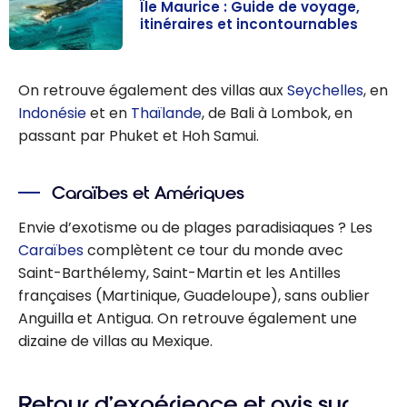
Île Maurice : Guide de voyage,
itinéraires et incontournables
Île Maurice :
Guide de
On retrouve également des villas aux
Seychelles
, en
voyage,
Indonésie
et en
Thaïlande
, de Bali à Lombok, en
itinéraires et
passant par Phuket et Hoh Samui.
incontournable
s
Caraïbes et Amériques
Envie d’exotisme ou de plages paradisiaques ? Les
Caraïbes
complètent ce tour du monde avec
Saint-Barthélemy, Saint-Martin et les Antilles
françaises (Martinique, Guadeloupe), sans oublier
Anguilla et Antigua. On retrouve également une
dizaine de villas au Mexique.
Retour d’expérience et avis sur