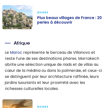
GUIDES
Plus beaux villages de France : 20
perles à découvrir
Plus beaux
villages de
Afrique
France : 20
perles à
Le
Maroc
représente le berceau de Villanovo et
découvrir
reste l’une de ses destinations phares. Marrakech
abrite une sélection unique de riads et de villas au
cœur de la médina ou dans la palmeraie, et ceux-ci
se distinguent par leur architecture raffinée, leurs
jardins luxuriants et leur proximité avec les
richesses culturelles locales.
GUIDES