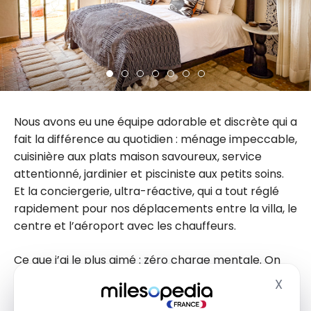
Nous avons eu une équipe adorable et discrète qui a
fait la différence au quotidien : ménage impeccable,
cuisinière aux plats maison savoureux, service
attentionné, jardinier et pisciniste aux petits soins.
Et la conciergerie, ultra-réactive, qui a tout réglé
rapidement pour nos déplacements entre la villa, le
centre et l’aéroport avec les chauffeurs.
Ce que j’ai le plus aimé : zéro charge mentale. On
pose les valises, on profite. Le personnel anticipe,
X
Masq
s’adapte au rythme du groupe, aux demandes