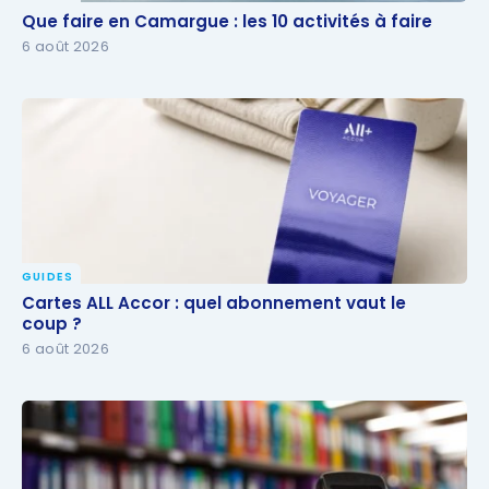
Que faire en Camargue : les 10 activités à faire
Que faire en Camargue : les 10 activités à faire
6 août 2026
GUIDES
Cartes ALL Accor : quel abonnement vaut le coup ?
Cartes ALL Accor : quel abonnement vaut le
coup ?
6 août 2026