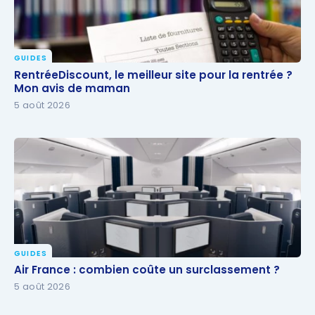
GUIDES
RentréeDiscount, le meilleur site pour la rentrée ?
RentréeDiscount, le meilleur site pour la rentrée ?
Mon avis de maman
Mon avis de maman
5 août 2026
GUIDES
Air France : combien coûte un surclassement ?
Air France : combien coûte un surclassement ?
5 août 2026