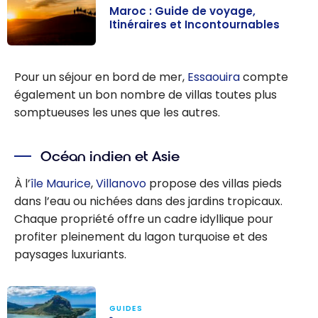
Maroc : Guide de voyage,
Itinéraires et Incontournables
Maroc : Guide
de voyage,
Pour un séjour en bord de mer,
Essaouira
compte
Itinéraires et
également un bon nombre de villas toutes plus
Incontournable
somptueuses les unes que les autres.
s
Océan indien et Asie
À l’
île Maurice
,
Villanovo
propose des villas pieds
dans l’eau ou nichées dans des jardins tropicaux.
Chaque propriété offre un cadre idyllique pour
profiter pleinement du lagon turquoise et des
paysages luxuriants.
GUIDES