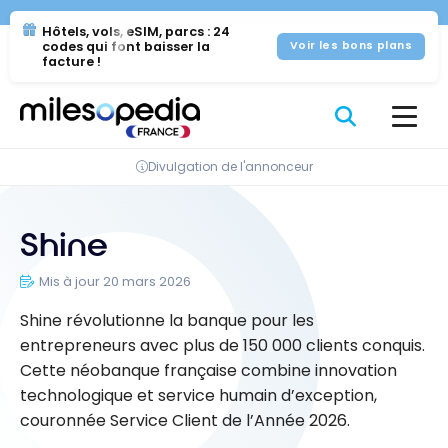
Se
Panneau de gestion des cookies
Hôtels, vols, eSIM, parcs : 24
rendre
codes qui font baisser la
Voir les bons plans
au
facture !
contenu
Divulgation de l'annonceur
Shine
Mis à jour 20 mars 2026
Shine révolutionne la banque pour les
entrepreneurs avec plus de 150 000 clients conquis.
Cette néobanque française combine innovation
technologique et service humain d’exception,
couronnée Service Client de l’Année 2026.