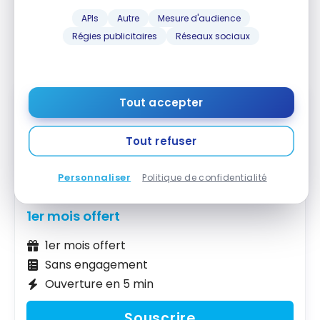
10 comptes avec IBAN distincts et d’attribuer 10
APIs
Autre
Mesure d'audience
cartes physiques Premium plus des cartes virtuelles
Régies publicitaires
Réseaux sociaux
illimitées pour toute votre équipe.
Tout accepter
Tout refuser
Personnaliser
Politique de confidentialité
Carte PME
Shine Business
1er mois offert
1er mois offert
Sans engagement
Ouverture en 5 min
Souscrire