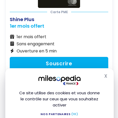
Carte PME
Shine Plus
1er mois offert
1er mois offert
Sans engagement
Ouverture en 5 min
Souscrire
X
En savoir plus
Masq
Ce site utilise des cookies et vous donne
Enfin, l’offre
Shine Business
, particulièrement
le contrôle sur ceux que vous souhaitez
complète à 80 €/mois, transforme Shine en
activer
véritable outil de gestion d’entreprise. Ce compte
NOS PARTENAIRES
(10)
pro haut de gamme permet ainsi de gérer jusqu’à