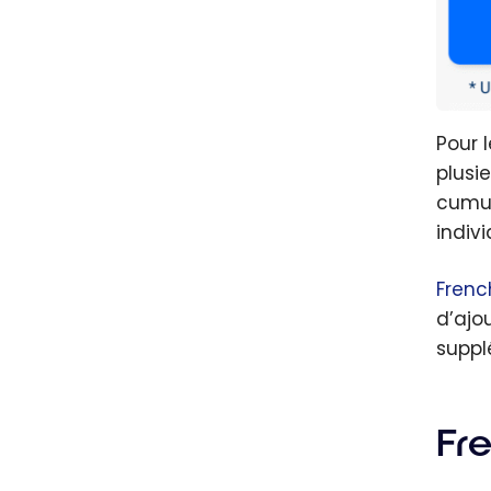
Pour 
plusi
cumul
indiv
Frenc
d’ajo
suppl
Fr