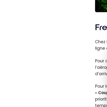
Fr
Chez
ligne
Pour 
l’aér
d’arr
Pour 
«
Cou
prior
temps