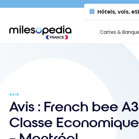
Se
Panneau de gestion des cookies
Hôtels, vols, eS
rendre
au
contenu
Cartes & Banqu
AVIS
Avis : French bee A3
Classe Economique |
– Montréal