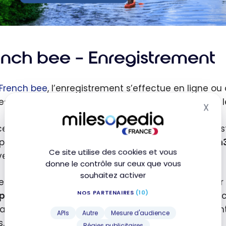
ench bee – Enregistrement
French bee
, l’enregistrement s’effectue en ligne ou 
 est toutefois fortement recommandée pour éviter les
X
Mas
ceux qui préfèrent l’enregistrement traditionnel, il 
oport. Il est important de noter que celui-ci ferme
1h
Ce site utilise des cookies et vous
iver en avance.
donne le contrôle sur ceux que vous
souhaitez activer
les voyageurs pressés ou ceux qui souhaitent éviter l
NOS PARTENAIRES
(10)
pe-File
». Ce forfait payant facilite le passage des
itaire à l’embarquement. Il peut être particulièreme
APIs
Autre
Mesure d'audience
.
Régies publicitaires