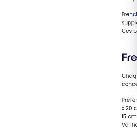
Frenc
suppl
Ces o
Fr
Chaqu
conce
Préfé
x 20 
15 cm
Vérif