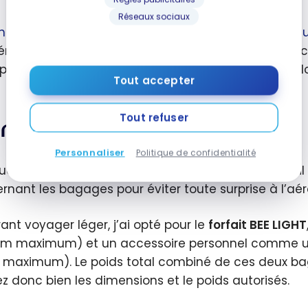
Réseaux sociaux
h bee
propose également des
packs Rapido, Tranqui
émentaires comme l’embarquement prioritaire, l’ac
ptions permettent de personnaliser son voyage selon 
Tout accepter
Tout refuser
ench bee –
Bagages
Personnaliser
Politique de confidentialité
e compagnie aérienne ayant ses propres règles, il es
rnant les bagages pour éviter toute surprise à l’aér
rant voyager léger, j’ai opté pour le
forfait BEE LIGHT
cm maximum) et un accessoire personnel comme un 
 maximum). Le poids total combiné de ces deux ba
iez donc bien les dimensions et le poids autorisés.