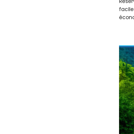
Réser
facile
écono