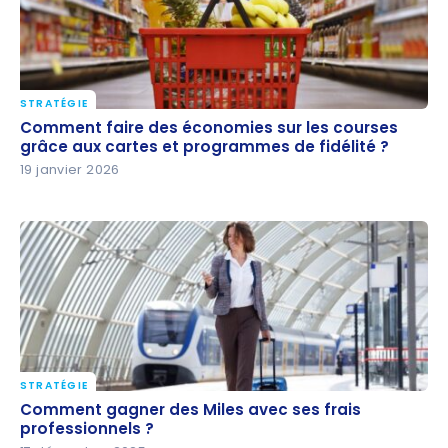
STRATÉGIE
Comment faire des économies sur les courses
Comment faire des économies sur les courses
grâce aux cartes et programmes de fidélité ?
grâce aux cartes et programmes de fidélité ?
19 janvier 2026
STRATÉGIE
Comment gagner des Miles avec ses frais
Comment gagner des Miles avec ses frais
professionnels ?
professionnels ?