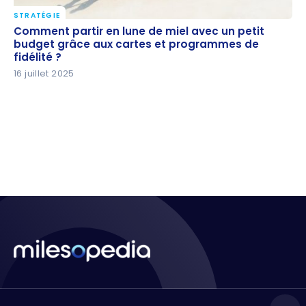
STRATÉGIE
Comment partir en lune de miel avec un petit
Comment partir en lune de miel avec un petit
budget grâce aux cartes et programmes de
budget grâce aux cartes et programmes de
fidélité ?
fidélité ?
16 juillet 2025