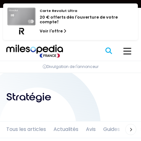
Se
Panneau de gestion des cookies
rendre
Carte Revolut Ultra
20 € offerts dès l'ouverture de votre
au
compte†
contenu
Voir l'offre
Divulgation de l'annonceur
Stratégie
Tous les articles
Actualités
Avis
Guides
Offre