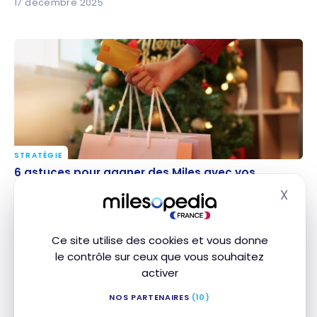
17 décembre 2025
STRATÉGIE
6 astuces pour gagner des Miles avec vos dépenses
6 astuces pour gagner des Miles avec vos
des fêtes
dépenses des fêtes
X
Masq
10 décembre 2025
Ce site utilise des cookies et vous donne
le contrôle sur ceux que vous souhaitez
activer
NOS PARTENAIRES
(10)