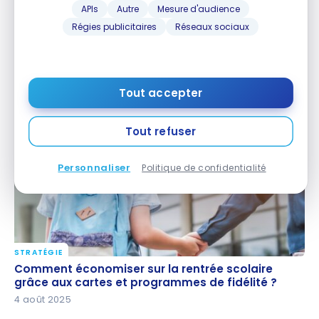
APIs
Autre
Mesure d'audience
Régies publicitaires
Réseaux sociaux
STRATÉGIE
Comment économiser pendant les fêtes de fin
Comment économiser pendant les fêtes de fin
d’années : 10 stratégies pour réduire vos dépenses
d’années : 10 stratégies pour réduire vos
dépenses
Tout accepter
4 décembre 2025
Tout refuser
Personnaliser
Politique de confidentialité
STRATÉGIE
Comment économiser sur la rentrée scolaire grâce
Comment économiser sur la rentrée scolaire
aux cartes et programmes de fidélité ?
grâce aux cartes et programmes de fidélité ?
4 août 2025