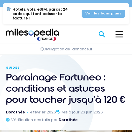
Se
Panneau de gestion des cookies
Hôtels, vols, eSIM, parcs : 24
rendre
codes qui font baisser la
Voir les bons plans
au
facture !
contenu
Divulgation de l'annonceur
GUIDES
Parrainage Fortuneo :
conditions et astuces
pour toucher jusqu’à 120 €
Dorothée
4 février 2026
Mis à jour 23 juin 2026
Vérification des faits par
Dorothée