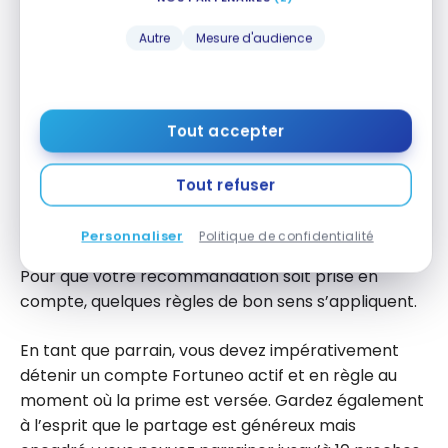
vie selon l’offre en cours).
Autre
Mesure d'audience
Les conditions d’activation (versement) ou de
validation (paiements ou unités de compte)
sont remplies et les délais fixés par l’offre
respectés.
Tout accepter
La prime est versée au filleul et à son parrain
après validation.
Tout refuser
Conditions à remplir pour les parrains
Personnaliser
Politique de confidentialité
Pour que votre recommandation soit prise en
compte, quelques règles de bon sens s’appliquent.
En tant que parrain, vous devez impérativement
détenir un compte Fortuneo actif et en règle au
moment où la prime est versée. Gardez également
à l’esprit que le partage est généreux mais