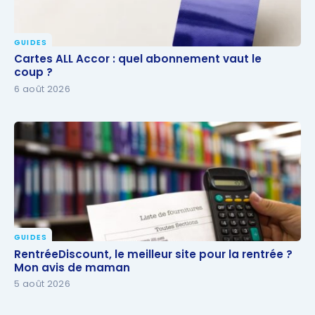
GUIDES
Cartes ALL Accor : quel abonnement vaut le coup ?
Cartes ALL Accor : quel abonnement vaut le
coup ?
6 août 2026
GUIDES
RentréeDiscount, le meilleur site pour la rentrée ?
RentréeDiscount, le meilleur site pour la rentrée ?
Mon avis de maman
Mon avis de maman
5 août 2026