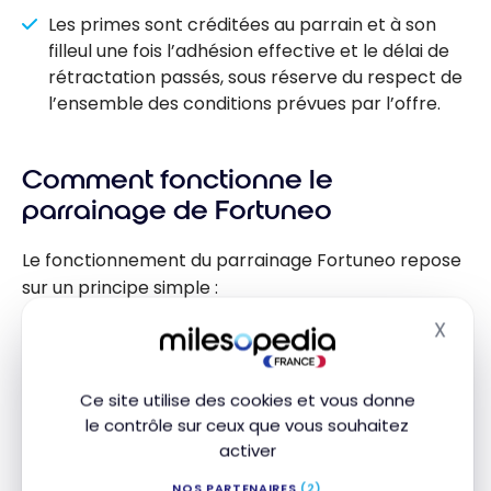
Les primes sont créditées au parrain et à son
filleul une fois l’adhésion effective et le délai de
rétractation passés, sous réserve du respect de
l’ensemble des conditions prévues par l’offre.
Comment fonctionne le
parrainage de Fortuneo
Le fonctionnement du parrainage Fortuneo repose
sur un principe simple :
X
Masq
Le parrain récupère son
code parrain
depuis
son espace client.
Ce site utilise des cookies et vous donne
Le filleul renseigne ce code lors de la
le contrôle sur ceux que vous souhaitez
souscription d’un nouveau produit
(compte
activer
courant avec carte Fosfo Mastercard ou Gold
CB Mastercard, compte bourse ou assurance-
NOS PARTENAIRES
(2)