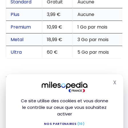
Standard
Gratuit
Aucune
Plus
3,99 €
Aucune
Premium
10,99 €
1 Go par mois
Metal
18,99 €
3 Go par mois
Ultra
60 €
5 Go par mois
Toutefois, ces données restent valables
X
Masq
uniquement pendant le mois en cours. Autrement
dit, si vous n’utilisez pas vos Go un mois donné, ils ne
se reportent pas. De plus, l’allocation s’active sur un
Ce site utilise des cookies et vous donne
seul appareil dans l’application Revolut, et la
le contrôle sur ceux que vous souhaitez
couverture concerne plus de 100 pays.
activer
NOS PARTENAIRES
(10)