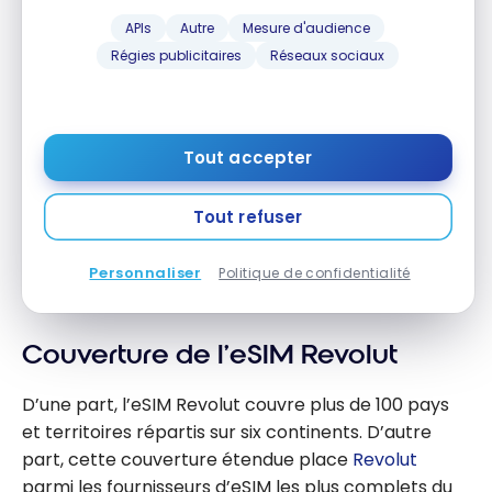
QUEL ABONNEMENT CHOISIR ?
APIs
Autre
Mesure d'audience
Pour un voyageur occasionnel, le forfait
Régies publicitaires
Réseaux sociaux
Premium et son giga mensuel suffisent
souvent à couvrir un court séjour. En
revanche, pour un voyageur fréquent,
Tout accepter
Metal (3 Go) ou Ultra (5 Go) deviennent
rentables. D’autant qu’Ultra inclut aussi
Tout refuser
l’accès illimité aux salons d’aéroport et
une assurance annulation.
Personnaliser
Politique de confidentialité
Couverture de l’eSIM Revolut
D’une part, l’eSIM Revolut couvre plus de 100 pays
et territoires répartis sur six continents. D’autre
part, cette couverture étendue place
Revolut
parmi les fournisseurs d’eSIM les plus complets du