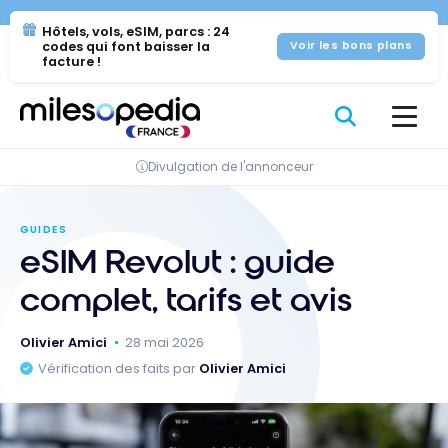
Se
Panneau de gestion des cookies
Hôtels, vols, eSIM, parcs : 24
rendre
codes qui font baisser la
Voir les bons plans
au
facture !
contenu
Divulgation de l'annonceur
GUIDES
eSIM Revolut : guide
complet, tarifs et avis
Olivier Amici
28 mai 2026
Vérification des faits par
Olivier Amici