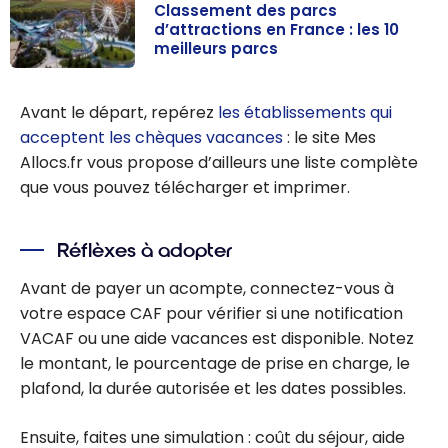
Classement des parcs
d’attractions en France : les 10
meilleurs parcs
Classement
des parcs
Avant le départ, repérez
les établissements qui
d’attractions
acceptent les chèques vacances
: le site Mes
en France : les
Allocs.fr vous propose d’ailleurs une liste complète
10
que vous pouvez télécharger et imprimer.
meilleurs parcs
Réflèxes à adopter
Avant de payer un acompte, connectez-vous à
votre espace CAF pour vérifier si une notification
VACAF ou une aide vacances est disponible. Notez
le montant, le pourcentage de prise en charge, le
plafond, la durée autorisée et les dates possibles.
Ensuite, faites une simulation : coût du séjour, aide