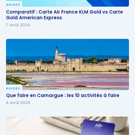
GUIDES
Comparatif : Carte Air France KLM Gold vs Carte
Comparatif : Carte Air France KLM Gold vs Carte
Gold American Express
Gold American Express
7 août 2026
GUIDES
Que faire en Camargue : les 10 activités à faire
Que faire en Camargue : les 10 activités à faire
6 août 2026