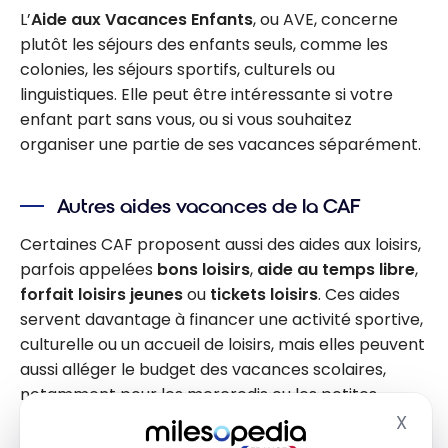
L’
Aide aux Vacances Enfants
, ou AVE, concerne
plutôt les séjours des enfants seuls, comme les
colonies, les séjours sportifs, culturels ou
linguistiques. Elle peut être intéressante si votre
enfant part sans vous, ou si vous souhaitez
organiser une partie de ses vacances séparément.
Autres aides vacances de la CAF
Certaines CAF proposent aussi des aides aux loisirs,
parfois appelées
bons loisirs
,
aide au temps libre
,
forfait loisirs jeunes
ou
tickets loisirs
. Ces aides
servent davantage à financer une activité sportive,
culturelle ou un accueil de loisirs, mais elles peuvent
aussi alléger le budget des vacances scolaires,
notamment pour les mercredis ou les petites
vacances.
X
Masq