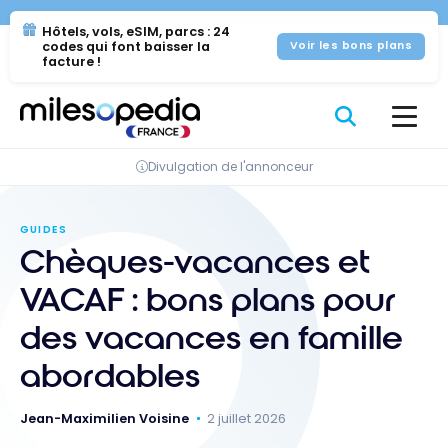
Se
Panneau de gestion des cookies
Hôtels, vols, eSIM, parcs : 24
rendre
codes qui font baisser la
Voir les bons plans
au
facture !
contenu
Divulgation de l'annonceur
GUIDES
Chèques-vacances et
VACAF : bons plans pour
des vacances en famille
abordables
Jean-Maximilien Voisine
2 juillet 2026