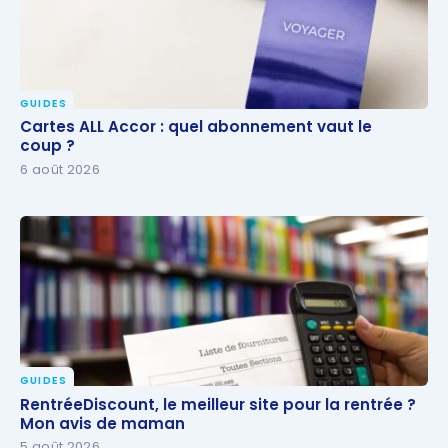
GUIDES
Cartes ALL Accor : quel abonnement vaut le coup ?
Cartes ALL Accor : quel abonnement vaut le
coup ?
6 août 2026
GUIDES
RentréeDiscount, le meilleur site pour la rentrée ?
RentréeDiscount, le meilleur site pour la rentrée ?
Mon avis de maman
Mon avis de maman
5 août 2026