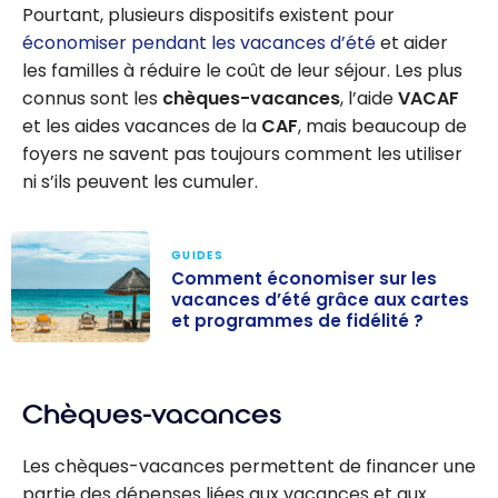
Pourtant, plusieurs dispositifs existent pour
économiser pendant les vacances d’été
et aider
les familles à réduire le coût de leur séjour. Les plus
connus sont les
chèques-vacances
, l’aide
VACAF
et les aides vacances de la
CAF
, mais beaucoup de
foyers ne savent pas toujours comment les utiliser
ni s’ils peuvent les cumuler.
GUIDES
Comment économiser sur les
vacances d’été grâce aux cartes
et programmes de fidélité ?
Comment
économiser sur
Chèques-vacances
les vacances
d’été grâce aux
Les chèques-vacances permettent de financer une
cartes et
partie des dépenses liées aux vacances et aux
programmes