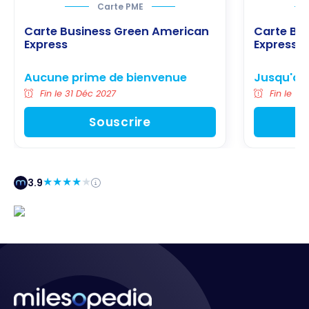
Carte PME
Carte Business Green American
Carte Bu
Express
Express
Aucune prime de bienvenue
Jusqu'à 1
Fin le 31 Déc 2027
Fin le 15
Souscrire
3.9