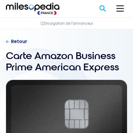
Se
Panneau de gestion des cookies
rendre
au
Divulgation de l'annonceur
contenu
Retour
Carte Amazon Business
Prime American Express