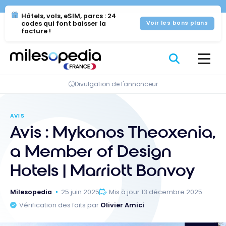
Se
Panneau de gestion des cookies
Hôtels, vols, eSIM, parcs : 24
rendre
codes qui font baisser la
Voir les bons plans
au
facture !
contenu
Divulgation de l'annonceur
AVIS
Avis : Mykonos Theoxenia,
a Member of Design
Hotels | Marriott Bonvoy
Milesopedia
25 juin 2025
Mis à jour 13 décembre 2025
Vérification des faits par
Olivier Amici