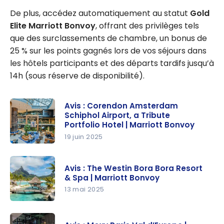
De plus, accédez automatiquement au statut
Gold
Elite Marriott Bonvoy
, offrant des privilèges tels
que des surclassements de chambre, un bonus de
25 % sur les points gagnés lors de vos séjours dans
les hôtels participants et des départs tardifs jusqu’à
14h (sous réserve de disponibilité).
Avis : Corendon Amsterdam
Schiphol Airport, a Tribute
Portfolio Hotel | Marriott Bonvoy
19 juin 2025
Avis :
Corendon
Avis : The Westin Bora Bora Resort
Amsterda
& Spa | Marriott Bonvoy
m Schiphol
13 mai 2025
Airport, a
Avis : The
Tribute
Westin