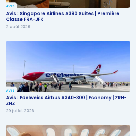
AVIS
Avis : Singapore Airlines A380 Suites | Première
Avis : Singapore Airlines A380 Suites | Première
Classe FRA-JFK
Classe FRA-JFK
2 août 2026
AVIS
Avis : Edelweiss Airbus A340-300 | Economy | ZRH-
Avis : Edelweiss Airbus A340-300 | Economy | ZRH-
ZNZ
ZNZ
29 juillet 2026