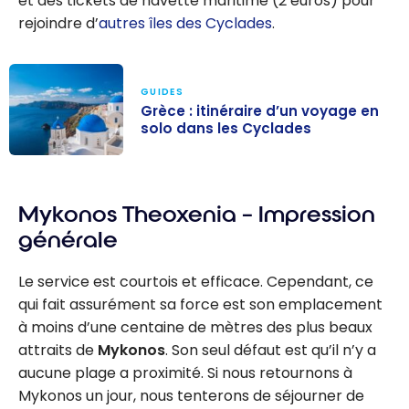
et des tickets de navette maritime (2 euros) pour
rejoindre d’
autres îles des Cyclades
.
GUIDES
Grèce : itinéraire d’un voyage en
solo dans les Cyclades
Grèce :
itinéraire d’un
Mykonos Theoxenia – Impression
voyage en solo
dans les
générale
Cyclades
Le service est courtois et efficace. Cependant, ce
qui fait assurément sa force est son emplacement
à moins d’une centaine de mètres des plus beaux
attraits de
Mykonos
. Son seul défaut est qu’il n’y a
aucune plage a proximité. Si nous retournons à
Mykonos un jour, nous tenterons de séjourner de