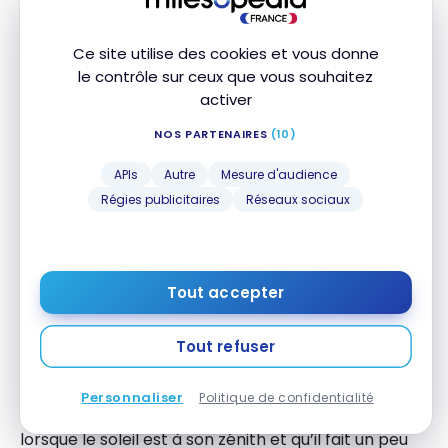
Par contre, tout ce que nous avons mangé était
absolument délicieux. Les matins d’octobre sont un
Ce site utilise des cookies et vous donne
peu frisquets pour prendre place sur la terrasse.
le contrôle sur ceux que vous souhaitez
Par chance, quelques places sont disponibles à
activer
l’intérieur du restaurant, sans quoi une petite laine
NOS PARTENAIRES
(10)
est de mise.
APIs
Autre
Mesure d'audience
Régies publicitaires
Réseaux sociaux
Mykonos Theoxenia – Autres
services
Tout accepter
Piscine
Le
Mykonos Theoxenia, a Member of Design Hotels
,
Tout refuser
est doté d’une magnifique piscine située en plein
cœur de l’ensemble des bâtiments dont il est
Personnaliser
Politique de confidentialité
composé. Il est très agréable de s’y prélasser
lorsque le soleil est à son zénith et qu’il fait un peu