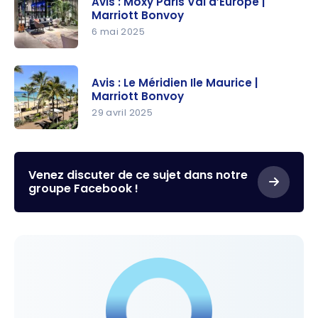
Portfolio
Avis : Moxy Paris Val d’Europe |
Bora Bora
Marriott Bonvoy
Hotel |
Resort &
6 mai 2025
Marriott
Spa |
Bonvoy
Avis : Moxy
Marriott
Paris Val
Bonvoy
Avis : Le Méridien Ile Maurice |
d’Europe |
Marriott Bonvoy
Marriott
29 avril 2025
Bonvoy
Avis : Le
Méridien Ile
Maurice |
Venez discuter de ce sujet dans notre
groupe Facebook !
Marriott
Bonvoy