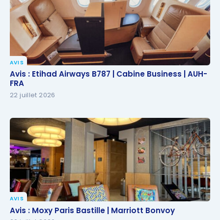
AVIS
Avis : Etihad Airways B787 | Cabine Business | AUH-
Avis : Etihad Airways B787 | Cabine Business | AUH-
FRA
FRA
22 juillet 2026
AVIS
Avis : Moxy Paris Bastille | Marriott Bonvoy
Avis : Moxy Paris Bastille | Marriott Bonvoy