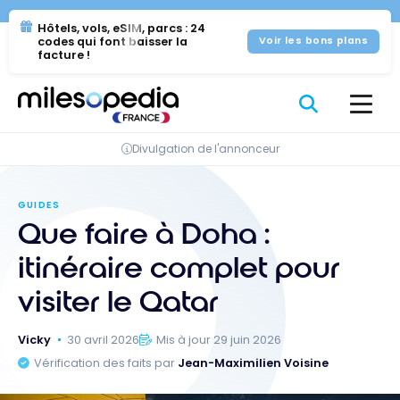
Se
Panneau de gestion des cookies
Hôtels, vols, eSIM, parcs : 24
rendre
codes qui font baisser la
Voir les bons plans
au
facture !
contenu
Divulgation de l'annonceur
GUIDES
Que faire à Doha :
itinéraire complet pour
visiter le Qatar
Vicky
30 avril 2026
Mis à jour 29 juin 2026
Vérification des faits par
Jean-Maximilien Voisine