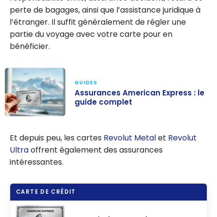
perte de bagages, ainsi que l’assistance juridique à
l’étranger. Il suffit généralement de régler une
partie du voyage avec votre carte pour en
bénéficier.
GUIDES
Assurances American Express : le
guide complet
Assurances
American
Et depuis peu, les cartes
Revolut Metal
et
Revolut
Express : le
Ultra
offrent également des assurances
guide complet
intéressantes.
CARTE DE CRÉDIT