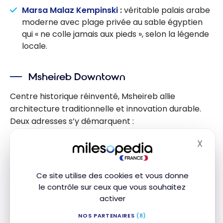
Marsa Malaz Kempinski
:
véritable palais arabe
moderne avec plage privée au sable égyptien
qui « ne colle jamais aux pieds », selon la légende
locale.
Msheireb Downtown
Centre historique réinventé, Msheireb allie
architecture traditionnelle et innovation durable.
Deux adresses s’y démarquent :
X
Mandarin Oriental Doha
:
son design évoque
Masq
subtilement les dunes du désert et l’histoire
perlière du Qatar.
Ce site utilise des cookies et vous donne
Banyan Tree Doha
:
conçu par Jacques Garcia, il
le contrôle sur ceux que vous souhaitez
occupe la plus haute tour du quartier et offre un
activer
espace bien-être exceptionnel.
NOS PARTENAIRES
(8)