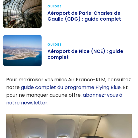
GUIDES
Aéroport de Paris-Charles de
Gaulle (CDG) : guide complet
Aéroport de
Paris-Charles
GUIDES
de Gaulle
Aéroport de Nice (NCE) : guide
(CDG) : guide
complet
complet
Aéroport de
Nice (NCE) :
Pour maximiser vos miles Air France-KLM, consultez
guide complet
notre
guide complet du programme Flying Blue
. Et
pour ne manquer aucune offre,
abonnez-vous à
notre newsletter
.