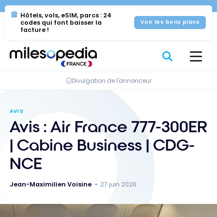
Se
Panneau de gestion des cookies
Hôtels, vols, eSIM, parcs : 24
rendre
codes qui font baisser la
Voir les bons plans
au
facture !
contenu
Divulgation de l'annonceur
AVIS
Avis : Air France 777-300ER
| Cabine Business | CDG-
NCE
Jean-Maximilien Voisine
27 juin 2026