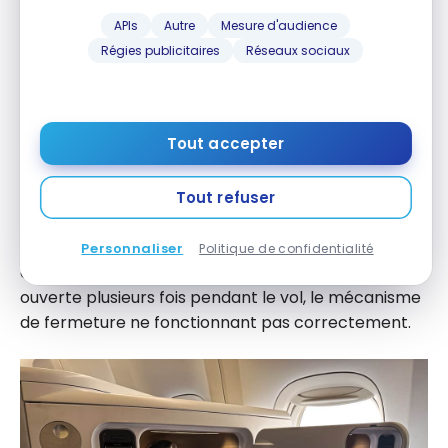
APIs
Autre
Mesure d'audience
Régies publicitaires
Réseaux sociaux
Tout accepter
Un coffre de rangement, similaire à celui de l’A350,
renferme le casque audio à réduction de bruit, la
prise casque, un port USB-A, la télécommande
Tout refuser
tactile et un miroir intégré dans la porte.
L’hippocampe ailé rétro-éclairé est du plus bel
Personnaliser
Politique de confidentialité
effet. Un défaut à noter cependant : la porte s’est
ouverte plusieurs fois pendant le vol, le mécanisme
de fermeture ne fonctionnant pas correctement.