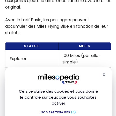
auxquels s’ajoute la différence tarifaire avec le billet
original.
Avec le tarif Basic, les passagers peuvent
accumuler des Miles Flying Blue en fonction de leur
statut :
STATUT
MILES
100 Miles (par aller
Explorer
simple)
150 Miles (par aller
X
Silver
Masq
simple)
175 Miles (par aller
Ce site utilise des cookies et vous donne
Gold
le contrôle sur ceux que vous souhaitez
simple)
activer
200 Miles (par aller
Platinum
NOS PARTENAIRES
(8)
simple)