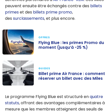
peuvent ensuite être échangés contre des
billets
primes
et des
billets prime promo
,
des
surclassements
, et plus encore.
OFFRES
Flying Blue : les primes Promo du
moment (jusqu’à -25 %)
Flying Blue : les
primes Promo
GUIDES
du moment
Billet prime Air France : comment
(jusqu’à -25 %)
réserver un billet avec des Miles
Billet prime Air
France :
Le programme Flying Blue est structuré en
quatre
comment
statuts
, offrant des avantages complémentaires à
réserver un
mesure que les membres atteignent des seuils de