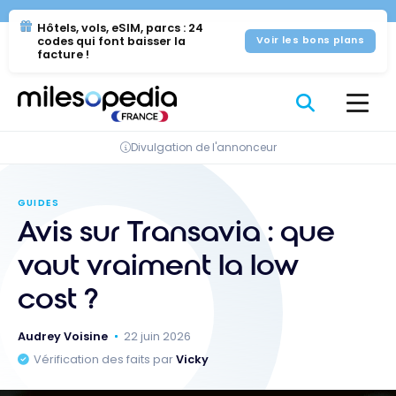
Se
Panneau de gestion des cookies
Hôtels, vols, eSIM, parcs : 24
rendre
codes qui font baisser la
Voir les bons plans
au
facture !
contenu
Divulgation de l'annonceur
GUIDES
Avis sur Transavia : que
vaut vraiment la low
cost ?
Audrey Voisine
22 juin 2026
Vérification des faits par
Vicky