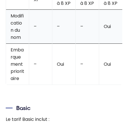
à 8 XP
à 8 XP
à 8 XP
Modifi
catio
–
–
–
Oui
n du
nom
Emba
rque
ment
–
Oui
–
Oui
priorit
aire
Basic
Le tarif Basic inclut :