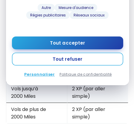
Autre
Mesure d'audience
Régies publicitaires
Réseaux sociaux
Ils peuvent également accumuler des points
d’expérience (XP), en fonction de la distance de
vol :
Tout accepter
VOLS
XP
Tout refuser
2 XP (par aller
Vols domestiques
Personnaliser
Politique de confidentialité
simple)
Vols jusqu’à
2 XP (par aller
2000 Miles
simple)
Vols de plus de
2 XP (par aller
2000 Miles
simple)