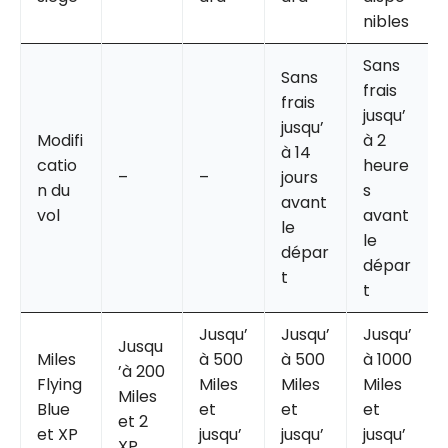
nibles
Sans
Sans
frais
frais
jusqu’
jusqu’
Modifi
à 2
à 14
catio
heure
–
–
jours
n du
s
avant
vol
avant
le
le
dépar
dépar
t
t
Jusqu’
Jusqu’
Jusqu’
Jusqu
Miles
à 500
à 500
à 1000
’à 200
Flying
Miles
Miles
Miles
Miles
Blue
et
et
et
et 2
et XP
jusqu’
jusqu’
jusqu’
XP