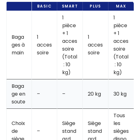
BASIC
SMART
PLUS
MAX
1
1
pièce
pièce
+ 1
+ 1
Baga
1
1
acces
acces
ges à
acces
acces
soire
soire
main
soire
soire
(Total
(Total
: 10
: 10
kg)
kg)
Baga
ge en
–
–
20 kg
30 kg
soute
Tous
Choix
Siège
Siège
les
de
–
stand
stand
sièges
siège
ard
ard
dispo