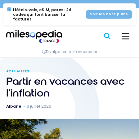
Se
Panneau de gestion des cookies
Hôtels, vols, eSIM, parcs : 24
rendre
codes qui font baisser la
Voir les bons plans
au
facture !
contenu
Divulgation de l'annonceur
ACTUALITÉS
Partir en vacances avec
l’inflation
Albane
6 juillet 2026