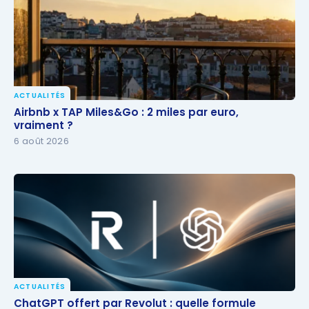
ACTUALITÉS
Airbnb x TAP Miles&Go : 2 miles par euro, vraiment ?
Airbnb x TAP Miles&Go : 2 miles par euro,
vraiment ?
6 août 2026
ACTUALITÉS
ChatGPT offert par Revolut : quelle formule
ChatGPT offert par Revolut : quelle formule