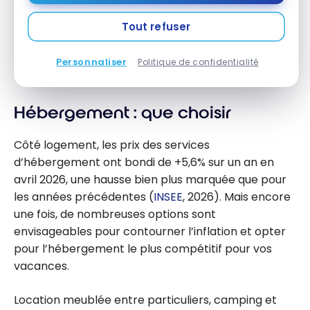
de suivi des prix et éviter ainsi de voyager en début
Tout refuser
ou en fin de journée. Enfin, de nombreuses cartes de
réduction et abonnements peuvent donner accès
Personnaliser
Politique de confidentialité
à des prix plutôt avantageux.
Hébergement : que choisir
Côté logement, les prix des services
d’hébergement ont bondi de +5,6% sur un an en
avril 2026, une hausse bien plus marquée que pour
les années précédentes (
INSEE
, 2026). Mais encore
une fois, de nombreuses options sont
envisageables pour contourner l’inflation et opter
pour l’hébergement le plus compétitif pour vos
vacances.
Location meublée entre particuliers, camping et