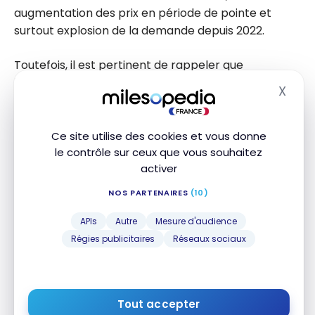
augmentation des prix en période de pointe et
surtout explosion de la demande depuis 2022.
Toutefois, il est pertinent de rappeler que
l’avantage est néanmoins le plus visible du côté du
X
Masq
train : la
SNCF
a récemment proposé plus de
100 000 billets
TGV Inoui
à 19 euros en seconde et 29
euros en première pour voyager du 3 au 31 août. Sur
Ce site utilise des cookies et vous donne
le contrôle sur ceux que vous souhaitez
les trajets comparés, des écarts parlants
activer
apparaissaient en mars : TGV Paris-Barcelone dès
39 € contre environ 126 € en avion, ou Eurostar
NOS PARTENAIRES
(10)
Paris-Amsterdam dès 35 € contre 181 € l’aller-
APIs
Autre
Mesure d'audience
retour en avion.
Régies publicitaires
Réseaux sociaux
Le train se positionne comme le moyen de
transport à privilégier pour partir en vacances tout
en évitant au mieux l’inflation. Pour optimiser votre
Tout accepter
choix, ici encore j’anticipe en activant des alertes