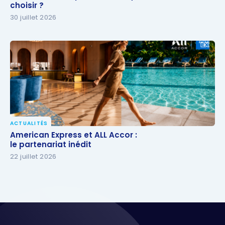
choisir ?
choisir ?
30 juillet 2026
ACTUALITÉS
American Express et ALL Accor :
American Express et ALL Accor :
le partenariat inédit
le partenariat inédit
22 juillet 2026