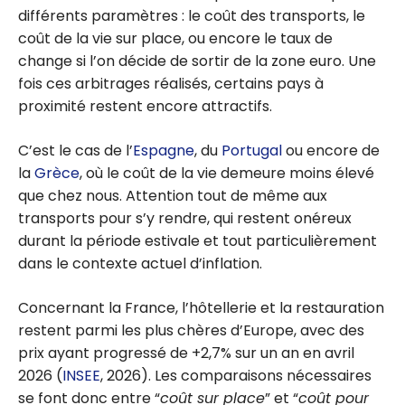
7 itinéraires
différents paramètres : le coût des transports, le
pour visiter la
coût de la vie sur place, ou encore le taux de
France en
change si l’on décide de sortir de la zone euro. Une
voiture
fois ces arbitrages réalisés, certains pays à
proximité restent encore attractifs.
C’est le cas de l’
Espagne
, du
Portugal
ou encore de
la
Grèce
, où le coût de la vie demeure moins élevé
que chez nous. Attention tout de même aux
transports pour s’y rendre, qui restent onéreux
durant la période estivale et tout particulièrement
dans le contexte actuel d’inflation.
Concernant la France, l’hôtellerie et la restauration
restent parmi les plus chères d’Europe, avec des
prix ayant progressé de +2,7% sur un an en avril
2026 (
INSEE
, 2026). Les comparaisons nécessaires
se font donc entre “
coût sur place
” et “
coût pour