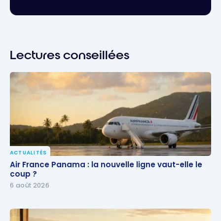
Lectures conseillées
ACTUALITÉS
Air France Panama : la nouvelle ligne vaut-elle le
Air France Panama : la nouvelle ligne vaut-elle le
coup ?
coup ?
6 août 2026