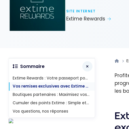
SITE INTERNET
Extime Rewards
E
Sommaire
Profi
Extime Rewards : Votre passeport pour des avantages exclusifs
progr
Vos remises exclusives avec Extime Rewards
les b
Boutiques partenaires : Maximisez vos points Extime
Cumuler des points Extime : Simple et efficace
Vos questions, nos réponses
Ex
exc