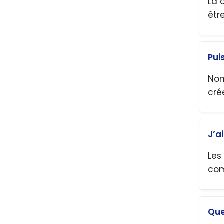
La 
êtr
Pui
Non
cré
J’a
Les
com
Que