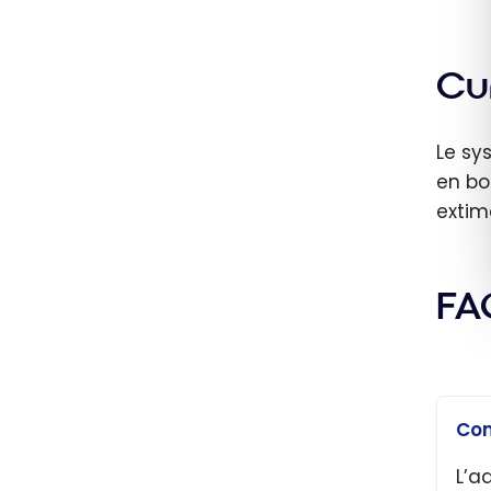
Cu
Le sy
en bo
extim
FA
Com
L’a