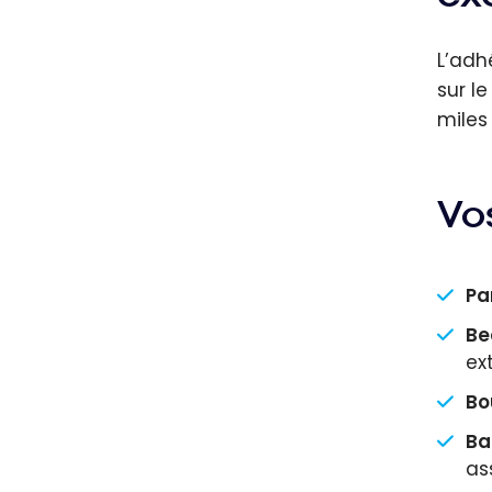
L’adh
sur l
miles
Vo
Pa
Be
ex
Bo
Ba
as