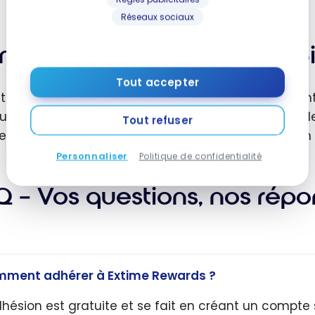
Réseaux sociaux
muler des points Extime : S
Tout accepter
stème de cumul est simple : 1 € HT dépensé = 1 point
utiques partenaires (sur présentation de la carte de 
Tout refuser
e.com et parisaeroport.fr (en étant connecté à son
Personnaliser
Politique de confidentialité
Q – Vos questions, nos rép
ment adhérer à Extime Rewards ?
dhésion est gratuite et se fait en créant un compte s