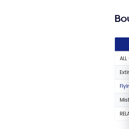
Bo
ALL
Ext
Fly
Mis
REL