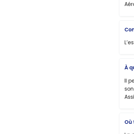
Aér
Com
L’e
À q
Il 
son
Ass
Où 