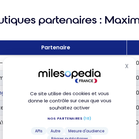
utiques partenaires : Maxim
Partenaire
 – Accor Hôtels
40
X
Mas
ime Duty Free Paris
40
ing Blue
40
Ce site utilise des cookies et vous
donne le contrôle sur ceux que vous
terFly
40
souhaitez activer
NOS PARTENAIRES
(10)
AY
20
APIs
Autre
Mesure d'audience
Régies publicitaires