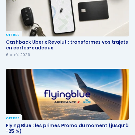
OFFRES
Cashback Uber x Revolut : transformez vos trajets
Cashback Uber x Revolut : transformez vos trajets
en cartes-cadeaux
en cartes-cadeaux
6 août 2026
OFFRES
Flying Blue : les primes Promo du moment (jusqu’à
Flying Blue : les primes Promo du moment (jusqu’à
-25 %)
-25 %)