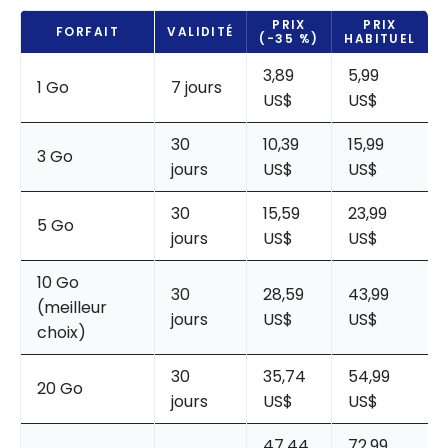
PRIX
PRIX
FORFAIT
VALIDITÉ
(-35 %)
HABITUEL
3,89
5,99
1 Go
7 jours
US$
US$
30
10,39
15,99
3 Go
jours
US$
US$
30
15,59
23,99
5 Go
jours
US$
US$
10 Go
30
28,59
43,99
(meilleur
jours
US$
US$
choix)
30
35,74
54,99
20 Go
jours
US$
US$
47,44
72,99