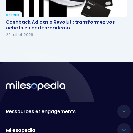
OFFRES
Cashback Adidas x Revolut : transformez vos
Cashback Adidas x Revolut : transformez vos
achats en cartes-cadeaux
achats en cartes-cadeaux
22 juillet 2026
Ressources et engagements
Milesopedia