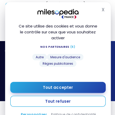
Avis eSIM Holafly
(données illimitées)
X
Masq
Airalo eSIM
(forfaits par pays)
eSIM Saily en Thaïlande
(retour d’expérience)
Ce site utilise des cookies et vous donne
C’est quoi une eSIM ?
(le guide débutant)
le contrôle sur ceux que vous souhaitez
activer
NOS PARTENAIRES
(6)
Ne ratez plus aucun bon plan
Cashback, bonus de bienvenue, offres
Autre
Mesure d'audience
exclusives… Jetez un œil à notre sélection des
Régies publicitaires
meilleurs bons plans en France à l’heure
actuelle.
Tout accepter
Voir tous les bons plans
Tout refuser
Personnaliser
Politique de confidentialité