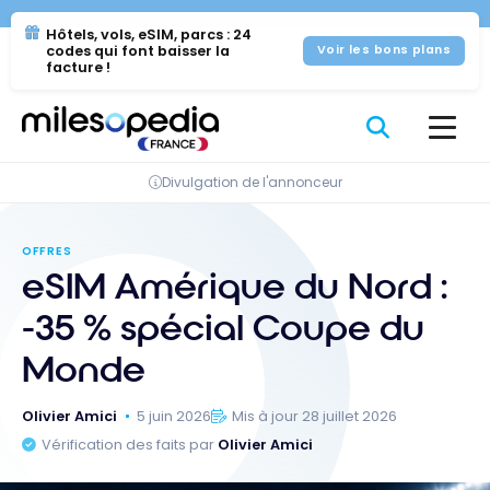
Se
Panneau de gestion des cookies
Hôtels, vols, eSIM, parcs : 24
rendre
codes qui font baisser la
Voir les bons plans
au
facture !
contenu
Divulgation de l'annonceur
OFFRES
eSIM Amérique du Nord :
-35 % spécial Coupe du
Monde
Olivier Amici
5 juin 2026
Mis à jour 28 juillet 2026
Vérification des faits par
Olivier Amici