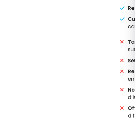
Ret
Cu
ca
Ta
su
Seu
Re
en
No
d’
Of
dif