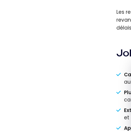
Les re
revan
délai
Jo
Ca
au
Pl
ca
Ex
et
Ap