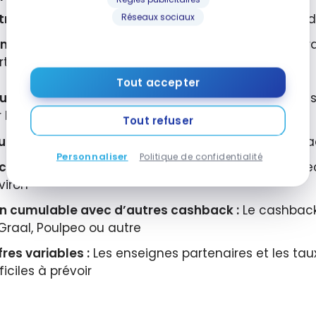
rait flexible :
Virement bancaire, bons d’achat ou d
Réseaux sociaux
mulable avec cartes premium :
Fonctionne en para
rte à miles
Tout accepter
ux très bas en magasin :
De nombreuses enseignes o
r les paiements par carte
Tout refuser
il de retrait élevé :
15 € minimum pour les bons d’a
Personnaliser
Politique de confidentialité
connexion bancaire régulière :
Vous devez reconnect
viron
n cumulable avec d’autres cashback :
Le cashback
iGraal, Poulpeo ou autre
fres variables :
Les enseignes partenaires et les ta
ficiles à prévoir