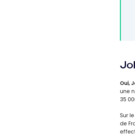
Jok
Oui, J
une n
35 000
Sur l
de Fr
effec