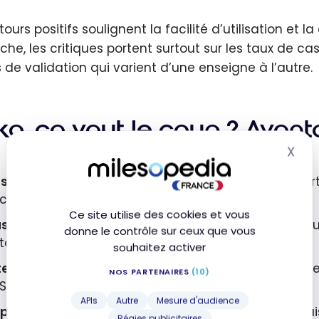
tours positifs soulignent la facilité d’utilisation et 
che, les critiques portent surtout sur les taux de c
s de validation qui varient d’une enseigne à l’autre.
ko, ça vaut le coup ? Avant
X
Mas
shback automatique en magasin :
Reliez votre ca
cune action de votre part
Ce site utilise des cookies et vous
us de 3 500 enseignes :
Supermarchés, mode, restaur
donne le contrôle sur ceux que vous
tégories
souhaitez activer
tension navigateur :
Active le cashback et affiche
NOS PARTENAIRES
(10)
 Safari
APIs
Autre
Mesure d'audience
plication 100 % gratuite :
Aucun abonnement ni frais 
Régies publicitaires