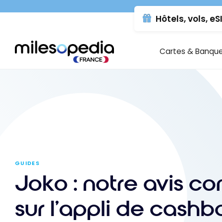
Se
Panneau de gestion des cookies
Hôtels, vols, eS
rendre
au
contenu
Cartes & Banqu
GUIDES
Joko : notre avis c
sur l’appli de cash