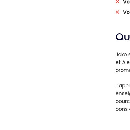
Vo
Vo
Qu
Joko 
et Al
promo
L’app
ensei
pourc
bons 