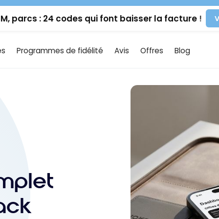
IM, parcs : 24 codes qui font baisser la facture !
V
es
Programmes de fidélité
Avis
Offres
Blog
omplet
back