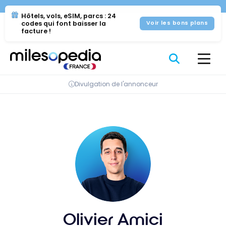
Se
Panneau de gestion des cookies
Hôtels, vols, eSIM, parcs : 24
rendre
codes qui font baisser la
Voir les bons plans
au
facture !
contenu
Divulgation de l'annonceur
Olivier Amici