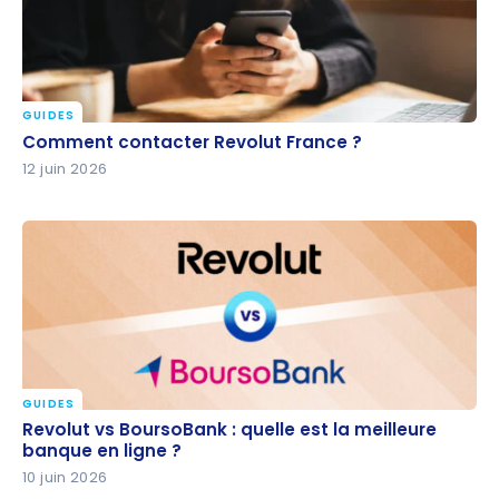
GUIDES
Comment contacter Revolut France ?
Comment contacter Revolut France ?
12 juin 2026
GUIDES
Revolut vs BoursoBank : quelle est la meilleure
Revolut vs BoursoBank : quelle est la meilleure
banque en ligne ?
banque en ligne ?
10 juin 2026