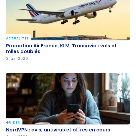
ACTUALITÉS
Promotion Air France, KLM, Transavia : vols et miles
Promotion Air France, KLM, Transavia : vols et
doublés
miles doublés
3 juin 2026
GUIDES
NordVPN : avis, antivirus et offres en cours
NordVPN : avis, antivirus et offres en cours