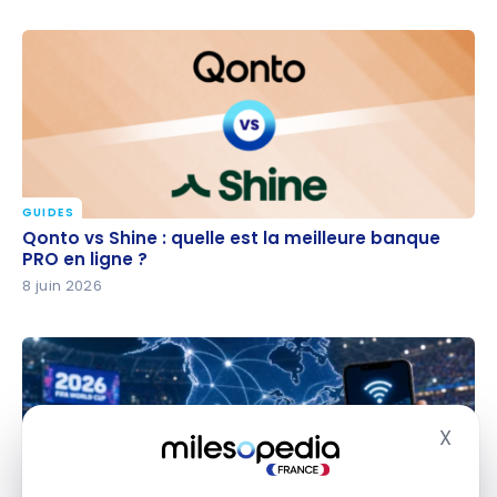
GUIDES
Qonto vs Shine : quelle est la meilleure banque PRO
Qonto vs Shine : quelle est la meilleure banque
en ligne ?
PRO en ligne ?
8 juin 2026
X
Masq