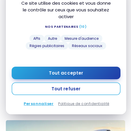
Ce site utilise des cookies et vous donne
OFFRES
le contrôle sur ceux que vous souhaitez
eSIM Amérique du Nord : -35 % spécial Coupe du
eSIM Amérique du Nord : -35 % spécial Coupe du
activer
Monde
Monde
5 juin 2026
NOS PARTENAIRES
(10)
APIs
Autre
Mesure d'audience
Régies publicitaires
Réseaux sociaux
Tout accepter
GUIDES
Tout refuser
bunq vs Revolut : quelle est la meilleure banque en
bunq vs Revolut : quelle est la meilleure banque en
ligne ?
ligne ?
Personnaliser
Politique de confidentialité
4 juin 2026