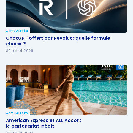
ACTUALITÉS
ChatGPT offert par Revolut : quelle formule
ChatGPT offert par Revolut : quelle formule
choisir ?
choisir ?
30 juillet 2026
ACTUALITÉS
American Express et ALL Accor :
American Express et ALL Accor :
le partenariat inédit
le partenariat inédit
22 juillet 2026