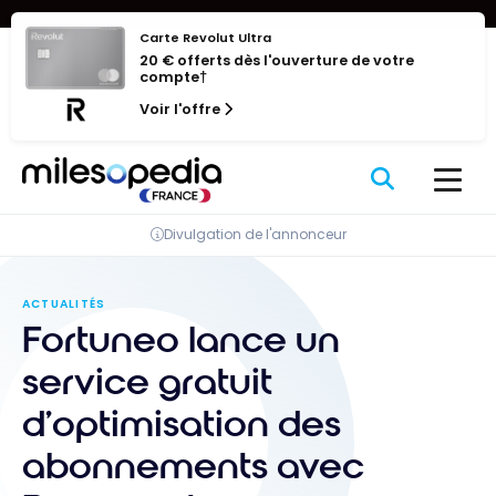
Se
Panneau de gestion des cookies
rendre
Carte Revolut Ultra
20 € offerts dès l'ouverture de votre
au
compte†
contenu
Voir l'offre
Divulgation de l'annonceur
ACTUALITÉS
Fortuneo lance un
service gratuit
d’optimisation des
abonnements avec