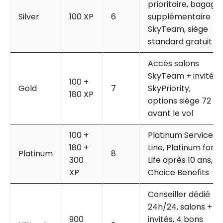
prioritaire, bagage
Silver
100 XP
6
supplémentaire
SkyTeam, siège
standard gratuit
Accès salons
SkyTeam + invité,
100 +
Gold
7
SkyPriority,
180 XP
options siège 72 h
avant le vol
100 +
Platinum Service
180 +
Line, Platinum for
Platinum
8
300
Life après 10 ans,
XP
Choice Benefits
Conseiller dédié
24h/24, salons + 8
900
invités, 4 bons