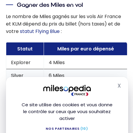
Gagner des Miles en vol
sur
l’assurance
Le nombre de Miles gagnés sur les vols Air France
voyage
et KLM dépend du prix du billet (hors taxes) et de
Allianz
votre
statut Flying Blue
:
Travel :
avis et
Statut
Miles par euro dépensé
recomman
dation
Explorer
4 Miles
Silver
6 Miles
X
Masq
Gold
7 Miles
Platinum
8 Miles
Ce site utilise des cookies et vous donne
le contrôle sur ceux que vous souhaitez
Ultimate
9 Miles
activer
NOS PARTENAIRES
(10)