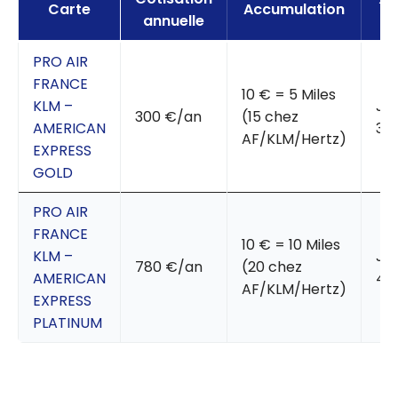
Carte
Accumulation
annuelle
PRO AIR
FRANCE
10 € = 5 Miles
KLM –
Ju
300 €/an
(15 chez
AMERICAN
30
AF/KLM/Hertz)
EXPRESS
GOLD
PRO AIR
FRANCE
10 € = 10 Miles
KLM –
Ju
780 €/an
(20 chez
AMERICAN
40
AF/KLM/Hertz)
EXPRESS
PLATINUM