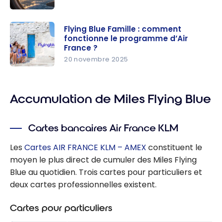
Flying Blue :
les primes
Flying Blue Famille : comment
fonctionne le programme d’Air
Promo du
France ?
moment
20 novembre 2025
(jusqu’à
Flying Blue
-25 %)
Famille :
comment
Accumulation de Miles Flying Blue
fonctionne
le
Cartes bancaires Air France KLM
programm
e d’Air
Les
Cartes AIR FRANCE KLM – AMEX
constituent le
France ?
moyen le plus direct de cumuler des Miles Flying
Blue au quotidien. Trois cartes pour particuliers et
deux cartes professionnelles existent.
Cartes pour particuliers