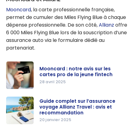
Mooncard
, la carte professionnelle française,
permet de cumuler des Miles Flying Blue à chaque
dépense professionnelle. De son côté,
Allianz
offre
6 000 Miles Flying Blue lors de la souscription d’une
assurance auto via le formulaire dédié au
partenariat.
Mooncard : notre avis sur les
cartes pro de la jeune fintech
28 avril 2025
Mooncard :
notre avis
Guide complet sur l’assurance
voyage Allianz Travel : avis et
sur les
recommandation
cartes pro
20 janvier 2025
de la jeune
Guide
fintech
complet