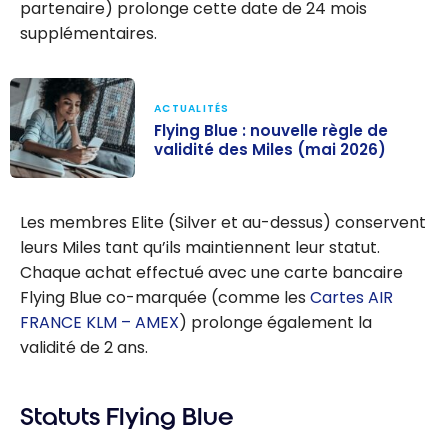
partenaire) prolonge cette date de 24 mois
supplémentaires.
ACTUALITÉS
Flying Blue : nouvelle règle de
validité des Miles (mai 2026)
Flying Blue :
nouvelle règle
Les membres Elite (Silver et au-dessus) conservent
de validité des
leurs Miles tant qu’ils maintiennent leur statut.
Miles (mai
Chaque achat effectué avec une carte bancaire
2026)
Flying Blue co-marquée (comme les
Cartes AIR
FRANCE KLM – AMEX
) prolonge également la
validité de 2 ans.
Statuts Flying Blue