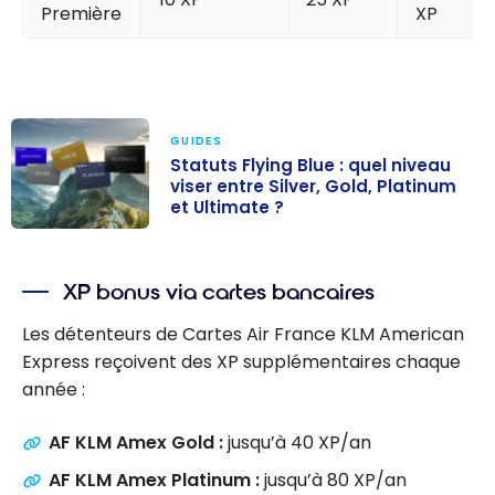
Première
XP
GUIDES
Statuts Flying Blue : quel niveau
viser entre Silver, Gold, Platinum
et Ultimate ?
Statuts Flying
Blue : quel
XP bonus via cartes bancaires
niveau viser
entre Silver,
Les détenteurs de Cartes Air France KLM American
Gold, Platinum
Express reçoivent des XP supplémentaires chaque
et Ultimate ?
année :
AF KLM Amex Gold :
jusqu’à 40 XP/an
AF KLM Amex Platinum :
jusqu’à 80 XP/an