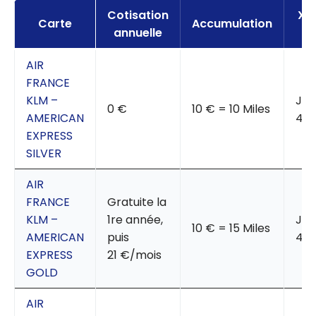
Cotisation
XP
Carte
Accumulation
annuelle
AIR
FRANCE
KLM –
Jus
0 €
10 € = 10 Miles
AMERICAN
40 
EXPRESS
SILVER
AIR
FRANCE
Gratuite la
KLM –
1re année,
Jus
10 € = 15 Miles
AMERICAN
puis
40 
EXPRESS
21 €/mois
GOLD
AIR