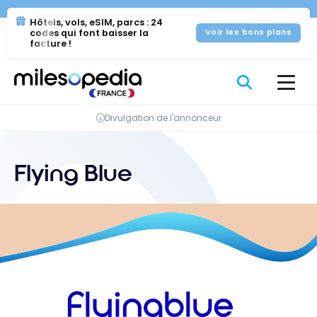
Se
Panneau de gestion des cookies
Hôtels, vols, eSIM, parcs : 24
rendre
codes qui font baisser la
Voir les bons plans
au
facture !
contenu
Divulgation de l'annonceur
Flying Blue