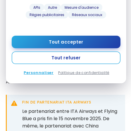
APIs
Autre
Mesure d'audience
Les dépenses annexes (sélection de siège, bagage
Régies publicitaires
Réseaux sociaux
supplémentaire, menu à la carte, surclassement)
permettent également de cumuler des Miles.
Compagnies aériennes partenaires
Tout accepter
Flying Blue compte
37 compagnies aériennes
Tout refuser
partenaires
. Parmi les principales : Air France, KLM,
Transavia, Delta Air Lines, Korean Air, Qantas, Virgin
Personnaliser
Politique de confidentialité
Atlantic, Etihad Airways, Kenya Airways et Japan
Airlines.
FIN DE PARTENARIAT ITA AIRWAYS
Le partenariat entre ITA Airways et Flying
Blue a pris fin le 15 novembre 2025. De
même, le partenariat avec China