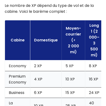
Le nombre de XP dépend du type de vol et de la
cabine. Voici le barème complet :
Long
Moyen-
1 (2
courrier
000–
Cabine
Domestique
(<
3
2 000
500
mi)
mi)
Economy
2 XP
5 XP
8 XP
Premium
4 XP
10 XP
16 XP
Economy
Business
6 XP
15 XP
24 XP
La
40
10 XP
25 XP