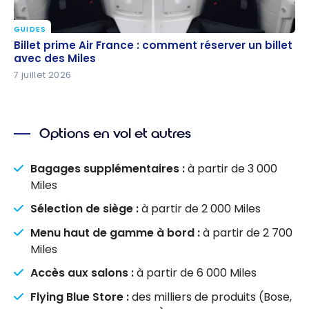
GUIDES
Billet prime Air France : comment réserver un billet
Billet prime Air France : comment réserver un billet
avec des Miles
avec des Miles
7 juillet 2026
Options en vol et autres
Bagages supplémentaires :
à partir de 3 000
Miles
Sélection de siège :
à partir de 2 000 Miles
Menu haut de gamme à bord :
à partir de 2 700
Miles
Accès aux salons :
à partir de 6 000 Miles
Flying Blue Store :
des milliers de produits (Bose,