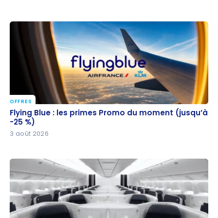
OFFRES
Flying Blue : les primes Promo du moment (jusqu’à
Flying Blue : les primes Promo du moment (jusqu’à
-25 %)
-25 %)
3 août 2026