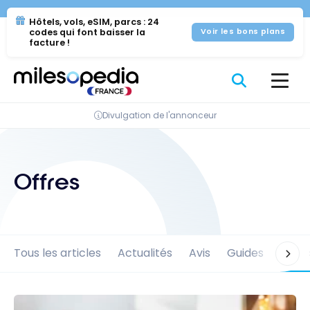
Se
Panneau de gestion des cookies
Hôtels, vols, eSIM, parcs : 24
rendre
codes qui font baisser la
Voir les bons plans
au
facture !
contenu
Divulgation de l'annonceur
Offres
Tous les articles
Actualités
Avis
Guides
Offre