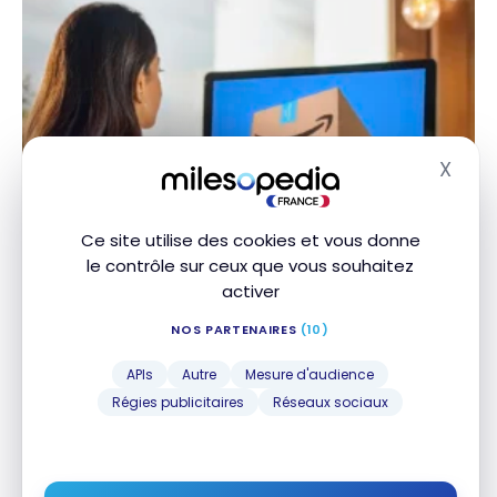
X
Masq
OFFRES
American Express : adhérez aux
Ce site utilise des cookies et vous donne
cartes Gold et Platinum et recevez
le contrôle sur ceux que vous souhaitez
Amazon Prime
activer
14 février 2025
NOS PARTENAIRES
(10)
American Express : adhérez aux cartes Gold et
APIs
Autre
Mesure d'audience
Platinum et recevez Amazon Prime
Régies publicitaires
Réseaux sociaux
1
2
3
4