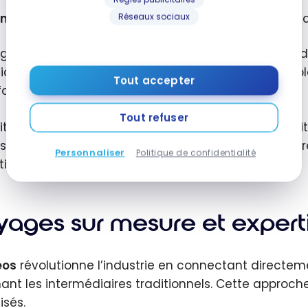
nfirmation instantanée :
Notification push confirman
Réseaux sociaux
egistrement prend moins d’une minute et sécurise dé
ciaires. Une fois inscrit, vous disposez de six mois p
Tout accepter
forme.
Tout refuser
mitation drastique des places crée une urgence légiti
isent typiquement sous 48-72 heures. Retarder votre 
Personnaliser
Politique de confidentialité
tive.
yages sur mesure et expert
eos
révolutionne l’industrie en connectant directem
nant les intermédiaires traditionnels. Cette approch
isés.