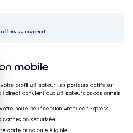
es offres du moment
tion mobile
quer le bandeau des cookies
tre profil utilisateur. Les porteurs actifs sur
ail direct convient aux utilisateurs occasionnels.
s votre boîte de réception American Express
s connexion sécurisée
 carte principale éligible