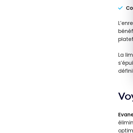
Co
L’enr
bénéfi
plate
La li
s’épu
défini
Vo
Evan
élimi
optim