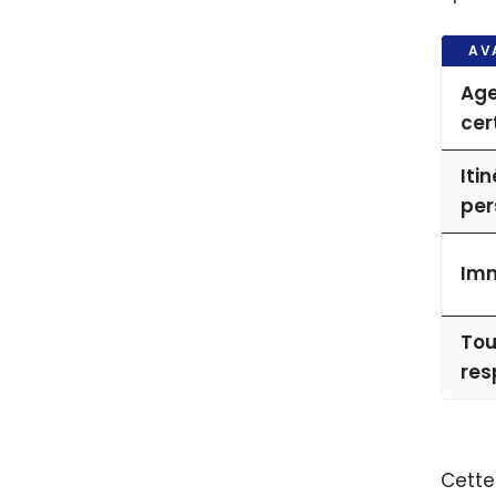
AV
Age
cer
Iti
per
Imm
Tou
res
Cette