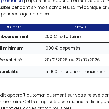
e
promotion
propose une réduction effective de 20 
sible pendant six mois complets. La mécanique privilé
 pourcentage complexe.
CRITÈRE
DÉTAIL
mboursement
200 € forfaitaires
il minimum
1000 € dépensés
ée validité
20/01/2026 au 27/07/2026
ponibilité
15 000 inscriptions maximum
édit apparaît automatiquement sur votre relevé apr
émentaire. Cette simplicité opérationnelle distingu
sitant des codes promo multiples.