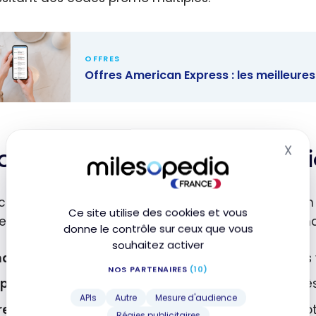
OFFRES
Offres American Express : les meilleur
s American
s : les
eures offres
X
cription : email ou applica
Mas
oment
hemins d’accès garantissent votre éligibilité selon vo
Ce site utilise des cookies et vous
 privilégieront l’application native, tandis que l’em
donne le contrôle sur ceux que vous
souhaitez activer
ail personnalisé :
Lien « Je m’inscris en 1 clic » dan
NOS PARTENAIRES
(10)
plication mobile :
Onglet « Offres » accessible aprè
APIs
Autre
Mesure d'audience
registrement carte :
Validation automatique de votre
Régies publicitaires