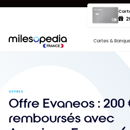
Se
Panneau de gestion des cookies
rendre
Cart
2
au
contenu
Cartes & Banqu
OFFRES
Offre Evaneos : 200 
remboursés avec