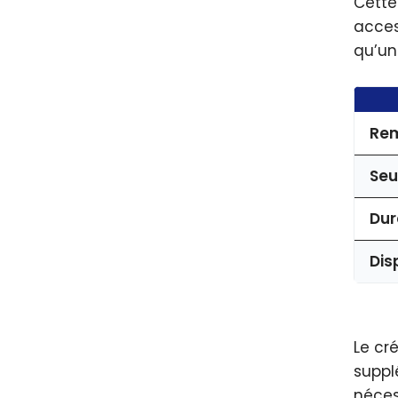
Cett
acces
qu’un
Re
Seu
Dur
Dis
Le cr
suppl
néces