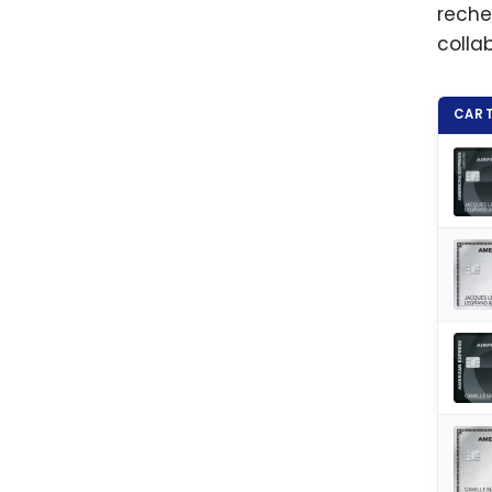
reche
colla
CART