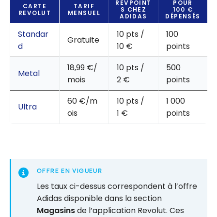
REVPOINT
POUR
CARTE
TARIF
S CHEZ
100 €
REVOLUT
MENSUEL
ADIDAS
DÉPENSÉS
Standar
10 pts /
100
Gratuite
d
10 €
points
18,99 €/
10 pts /
500
Metal
mois
2 €
points
60 €/m
10 pts /
1 000
Ultra
ois
1 €
points
OFFRE EN VIGUEUR
Les taux ci-dessus correspondent à l’offre
Adidas disponible dans la section
Magasins
de l’application Revolut. Ces