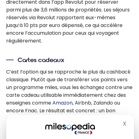
directement dans l’app Revolut pour réserver
parmi plus de 3,6 millions de propriétés. Les séjours
réservés via Revolut rapportent eux-mêmes
jusqu’à 10 pts par euro dépensé, ce qui accélère
encore l’accumulation pour ceux qui voyagent
régulièrement.
Cartes cadeaux
C’est l’option qui se rapproche le plus du cashback
classique. Plutôt que de transférer vos points vers
un programme miles, vous les échangez contre une
carte cadeau utilisable immédiatement chez des
enseignes comme
Amazon
, Airbnb, Zalando ou
encore Fnac. Le résultat est concret : un bon
d’achat que vous utilisez comme de l’argent, sans
X
Masq
passer par un programme de fidélité tiers.