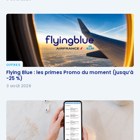
OFFRES
Flying Blue : les primes Promo du moment (jusqu’à
Flying Blue : les primes Promo du moment (jusqu’à
-25 %)
-25 %)
3 août 2026