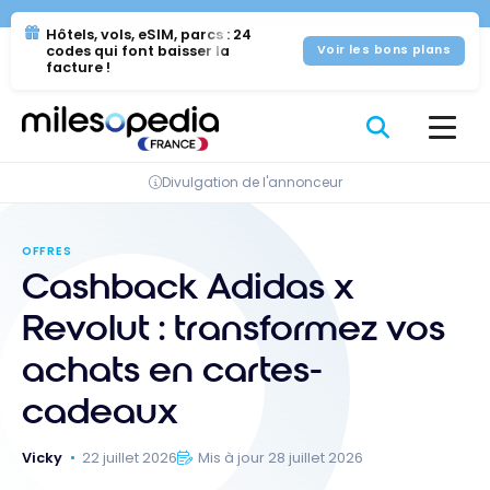
Se
Panneau de gestion des cookies
Hôtels, vols, eSIM, parcs : 24
rendre
codes qui font baisser la
Voir les bons plans
au
facture !
contenu
Divulgation de l'annonceur
OFFRES
Cashback Adidas x
Revolut : transformez vos
achats en cartes-
cadeaux
Vicky
22 juillet 2026
Mis à jour 28 juillet 2026