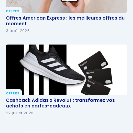
OFFRES
Offres American Express : les meilleures offres du
Offres American Express : les meilleures offres du
moment
moment
3 août 2026
OFFRES
Cashback Adidas x Revolut : transformez vos
Cashback Adidas x Revolut : transformez vos
achats en cartes-cadeaux
achats en cartes-cadeaux
22 juillet 2026