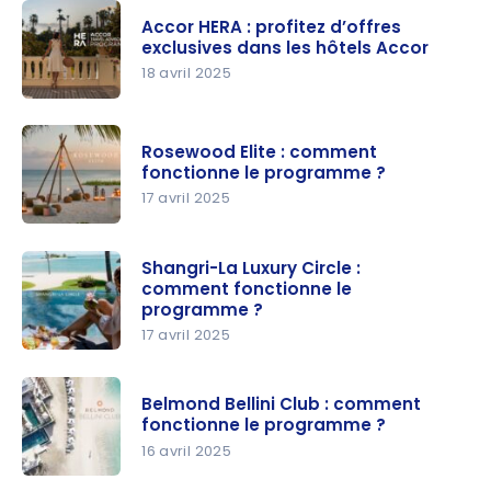
Accor HERA : profitez d’offres
exclusives dans les hôtels Accor
18 avril 2025
Accor
HERA :
Rosewood Elite : comment
profitez
fonctionne le programme ?
d’offres
17 avril 2025
exclusives
Rosewood
dans les
Elite :
Shangri-La Luxury Circle :
hôtels
comment fonctionne le
comment
Accor
programme ?
fonctionne
17 avril 2025
le
Shangri-La
programm
Luxury
e ?
Belmond Bellini Club : comment
Circle :
fonctionne le programme ?
comment
16 avril 2025
fonctionne
Belmond