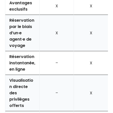
Avantages
X
X
exclusifs
Réservation
par le biais
d’un·e
X
X
agent·e de
voyage
Réservation
instantanée,
–
X
en ligne
Visualisatio
n directe
des
–
X
privilèges
offerts