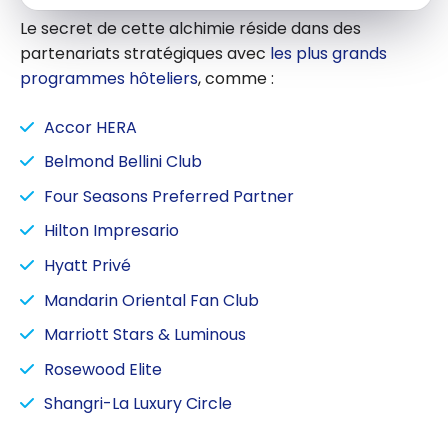
hôteliers
Le secret de cette alchimie réside dans des
méconnus qui
partenariats stratégiques avec
les plus grands
donnent des
programmes hôteliers
, comme :
avantages
exclusifs
Accor HERA
Belmond Bellini Club
Four Seasons Preferred Partner
Hilton Impresario
Hyatt Privé
Mandarin Oriental Fan Club
Marriott Stars & Luminous
Rosewood Elite
Shangri-La Luxury Circle