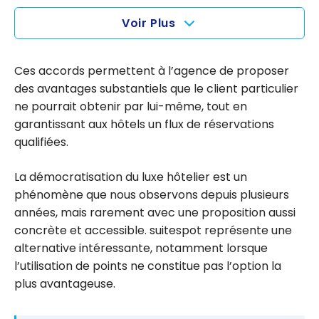
le
Bellini
Voir Plus
programm
Club :
e ?
comment
fonctionne
Ces accords permettent à l’agence de proposer
le
des avantages substantiels que le client particulier
programm
ne pourrait obtenir par lui-même, tout en
e ?
garantissant aux hôtels un flux de réservations
qualifiées.
La démocratisation du luxe hôtelier est un
phénomène que nous observons depuis plusieurs
années, mais rarement avec une proposition aussi
concrète et accessible. suitespot représente une
alternative intéressante, notamment lorsque
l’utilisation de points ne constitue pas l’option la
plus avantageuse.