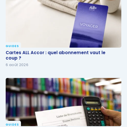
GUIDES
Cartes ALL Accor : quel abonnement vaut le coup ?
Cartes ALL Accor : quel abonnement vaut le
coup ?
6 août 2026
GUIDES