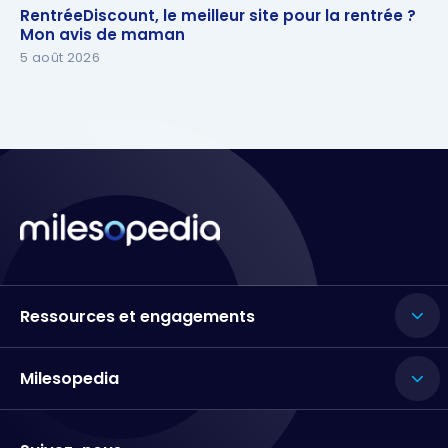
RentréeDiscount, le meilleur site pour la rentrée ?
RentréeDiscount, le meilleur site pour la rentrée ?
Mon avis de maman
Mon avis de maman
5 août 2026
Ressources et engagements
Milesopedia