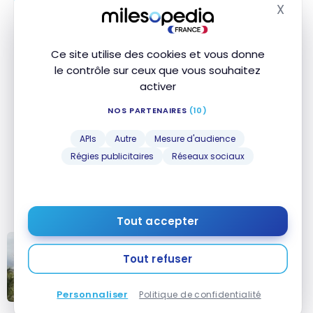
X
réduction de 25 % sur le coût de
Masq
l’adhésion.
Ce site utilise des cookies et vous donne
le contrôle sur ceux que vous souhaitez
activer
Que vaut vraiment suitespot ?
NOS PARTENAIRES
(10)
L’émergence de suitespot s’inscrit dans une
APIs
Autre
Mesure d'audience
tendance de fond : la démocratisation intelligente
Régies publicitaires
Réseaux sociaux
du luxe. Non pas en dégradant l’expérience ou en
rognant sur la qualité, mais en repensant les
modèles économiques et les canaux de distribution.
Tout accepter
10 programmes hôteliers
Tout refuser
méconnus qui donnent des
avantages exclusifs
Personnaliser
Politique de confidentialité
10 programmes