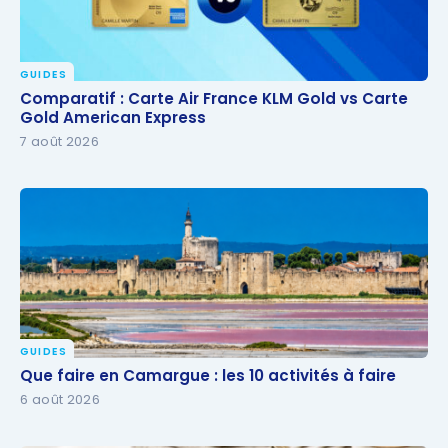
GUIDES
Comparatif : Carte Air France KLM Gold vs Carte
Comparatif : Carte Air France KLM Gold vs Carte
Gold American Express
Gold American Express
7 août 2026
GUIDES
Que faire en Camargue : les 10 activités à faire
Que faire en Camargue : les 10 activités à faire
6 août 2026