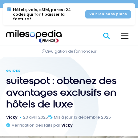
Se
Panneau de gestion des cookies
Hôtels, vols, eSIM, parcs : 24
rendre
codes qui font baisser la
Voir les bons plans
au
facture !
contenu
Divulgation de l'annonceur
GUIDES
suitespot : obtenez des
avantages exclusifs en
hôtels de luxe
Vicky
23 avril 2025
Mis à jour 13 décembre 2025
Vérification des faits par
Vicky