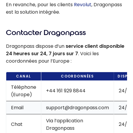
En revanche, pour les clients
Revolut
, Dragonpass
est la solution intégrée.
Contacter Dragonpass
Dragonpass dispose d’un
service client disponible
24 heures sur 24, 7 jours sur 7
. Voici les
coordonnées pour l’Europe :
CANAL
COORDONNÉES
DISPON
Téléphone
+44 161 929 8844
24/7
(Europe)
Email
support@dragonpass.com
24/7
Via l’application
Chat
24/7
Dragonpass