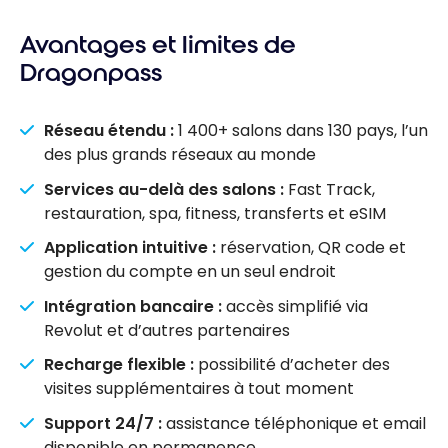
bancaires
Avantages et limites de
donnent accès
aux salons
Dragonpass
d’aéroport ?
Réseau étendu :
1 400+ salons dans 130 pays, l’un
des plus grands réseaux au monde
Services au-delà des salons :
Fast Track,
restauration, spa, fitness, transferts et eSIM
Application intuitive :
réservation, QR code et
gestion du compte en un seul endroit
Intégration bancaire :
accès simplifié via
Revolut et d’autres partenaires
Recharge flexible :
possibilité d’acheter des
visites supplémentaires à tout moment
Support 24/7 :
assistance téléphonique et email
disponible en permanence