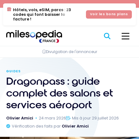
Se
Panneau de gestion des cookies
Hôtels, vols, eSIM, parcs : 23
rendre
codes qui font baisser la
Voir les bons plans
au
facture !
contenu
Divulgation de l'annonceur
GUIDES
Dragonpass : guide
complet des salons et
services aéroport
Olivier Amici
24 mars 2026
Mis à jour 29 juillet 2026
Vérification des faits par
Olivier Amici