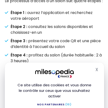
Le processus d’accès à un salon suit quatre étapes :
Étape 1 :
ouvrez l’application et recherchez
votre aéroport
Étape 2 :
consultez les salons disponibles et
choisissez-en un
Étape 3 :
présentez votre code QR et une pièce
d’identité à l’accueil du salon
Étape 4 :
profitez du salon (durée habituelle : 2 à
3 heures)
X
Masq
ÂGE MINIMUM REQUIS
Vous devez avoir 18 ans pour acheter et
Ce site utilise des cookies et vous donne
le contrôle sur ceux que vous souhaitez
utiliser un abonnement Dragonpass. Les
activer
salons n’autorisent pas l’entrée des
mineurs sans accompagnement. Pour vos
NOS PARTENAIRES
(10)