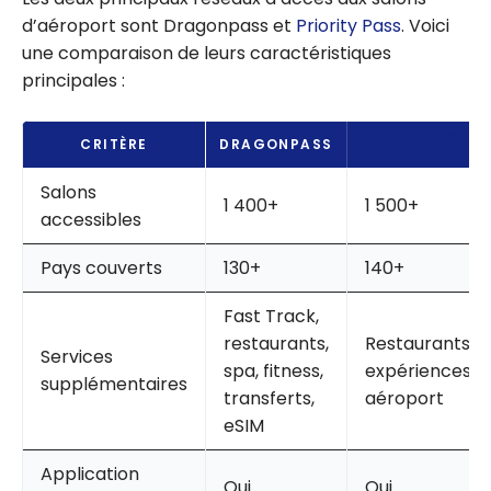
d’aéroport sont Dragonpass et
Priority Pass
. Voici
une comparaison de leurs caractéristiques
principales :
PRIORITY
CRITÈRE
DRAGONPASS
PASS
Salons
1 400+
1 500+
accessibles
Pays couverts
130+
140+
Fast Track,
restaurants,
Restaurants,
Services
spa, fitness,
expériences
supplémentaires
transferts,
aéroport
eSIM
Application
Oui
Oui