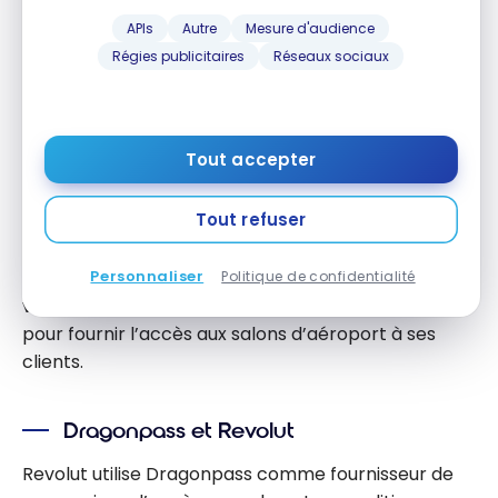
enfants, utilisez des visites invités : le
APIs
Autre
Mesure d'audience
titulaire de l’abonnement doit être
Régies publicitaires
Réseaux sociaux
présent.
Tout accepter
Cartes bancaires compatibles
avec Dragonpass
Tout refuser
En France, plusieurs cartes bancaires intègrent
Dragonpass dans leurs avantages. La principale
Personnaliser
Politique de confidentialité
voie d’accès reste
Revolut
, qui utilise Dragonpass
pour fournir l’accès aux salons d’aéroport à ses
clients.
Dragonpass et Revolut
Revolut utilise Dragonpass comme fournisseur de