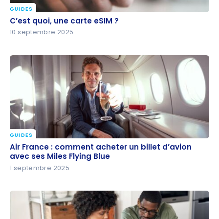
GUIDES
C’est quoi, une carte eSIM ?
C’est quoi, une carte eSIM ?
10 septembre 2025
GUIDES
Air France : comment acheter un billet d’avion avec
Air France : comment acheter un billet d’avion
ses Miles Flying Blue
avec ses Miles Flying Blue
1 septembre 2025