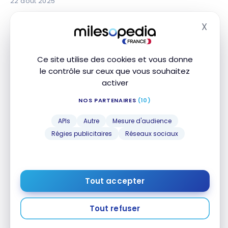
22 août 2025
X
Masq
Ce site utilise des cookies et vous donne
le contrôle sur ceux que vous souhaitez
activer
NOS PARTENAIRES
(10)
GUIDES
Cashback Amex : comment régler ses achats avec
Cashback Amex : comment régler ses achats
APIs
Autre
Mesure d'audience
ses points ?
avec ses points ?
Régies publicitaires
Réseaux sociaux
19 août 2025
Tout accepter
Tout refuser