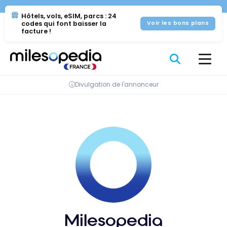
Se
Panneau de gestion des cookies
Hôtels, vols, eSIM, parcs : 24
rendre
codes qui font baisser la
Voir les bons plans
au
facture !
contenu
Divulgation de l'annonceur
Milesopedia