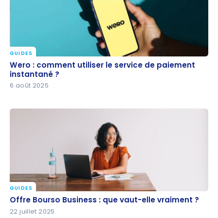
GUIDES
Wero : comment utiliser le service de paiement
Wero : comment utiliser le service de paiement
instantané ?
instantané ?
6 août 2025
GUIDES
Offre Bourso Business : que vaut-elle vraiment ?
Offre Bourso Business : que vaut-elle vraiment ?
22 juillet 2025