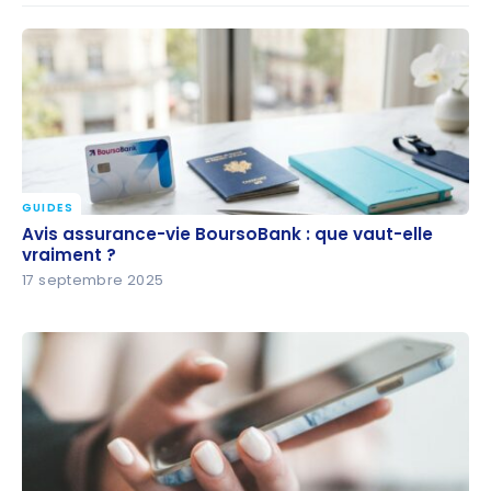
GUIDES
Avis assurance-vie BoursoBank : que vaut-elle
Avis assurance-vie BoursoBank : que vaut-elle
vraiment ?
vraiment ?
17 septembre 2025