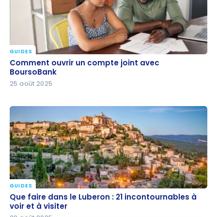
GUIDES
Comment ouvrir un compte joint avec BoursoBank
Comment ouvrir un compte joint avec
BoursoBank
25 août 2025
GUIDES
Que faire dans le Luberon : 21 incontournables à voir
Que faire dans le Luberon : 21 incontournables à
et à visiter
voir et à visiter