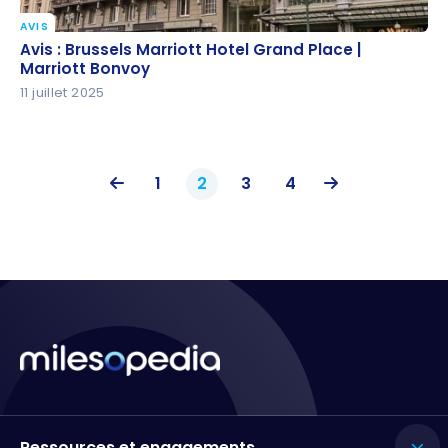
AVIS
Avis : Brussels Marriott Hotel Grand Place | Marriott
Avis : Brussels Marriott Hotel Grand Place |
Bonvoy
Marriott Bonvoy
11 juillet 2025
1
2
3
4
Ressources et engagements