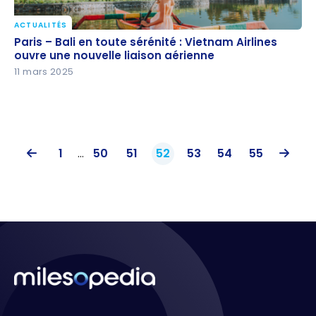
ACTUALITÉS
Paris – Bali en toute sérénité : Vietnam Airlines
Paris – Bali en toute sérénité : Vietnam Airlines
ouvre une nouvelle liaison aérienne
ouvre une nouvelle liaison aérienne
11 mars 2025
1
…
50
51
52
53
54
55