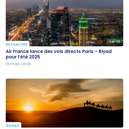
ACTUALITÉS
Air France lance des vols directs Paris – Riyad pour
Air France lance des vols directs Paris – Riyad
l’été 2025
pour l’été 2025
13 mars 2025
GUIDES