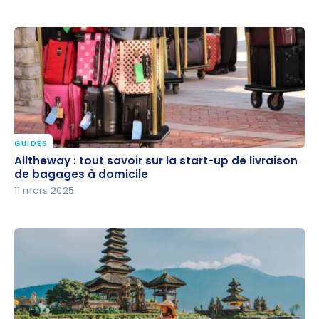
GUIDES
Alltheway : tout savoir sur la start-up de livraison de
Alltheway : tout savoir sur la start-up de livraison
bagages à domicile
de bagages à domicile
11 mars 2025