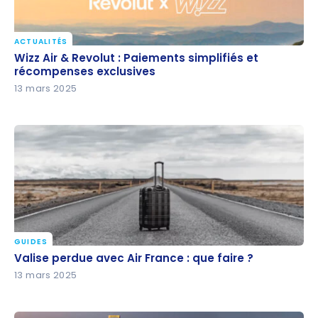
ACTUALITÉS
Wizz Air & Revolut : Paiements simplifiés et
Wizz Air & Revolut : Paiements simplifiés et
récompenses exclusives
récompenses exclusives
13 mars 2025
GUIDES
Valise perdue avec Air France : que faire ?
Valise perdue avec Air France : que faire ?
13 mars 2025