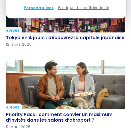
Personnaliser
Politique de confidentialité
GUIDES
Tokyo en 4 jours : découvrez la capitale japonaise
Tokyo en 4 jours : découvrez la capitale japonaise
12 mars 2025
GUIDES
Priority Pass : comment convier un maximum
Priority Pass : comment convier un maximum
d’invités dans les salons d’aéroport ?
d’invités dans les salons d’aéroport ?
11 mars 2025