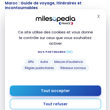
Maroc : Guide de voyage, Itinéraires et
Maroc : Guide de voyage, Itinéraires et
Incontournables
Incontournables
13 mars 2025
X
Masq
Ce site utilise des cookies et vous donne
le contrôle sur ceux que vous souhaitez
activer
NOS PARTENAIRES
(10)
APIs
Autre
Mesure d'audience
GUIDES
Régies publicitaires
Réseaux sociaux
Comment fonctionnent les contrôles de sécurité
Comment fonctionnent les contrôles de sécurité
dans les aéroports ?
dans les aéroports ?
12 mars 2025
Tout accepter
Tout refuser