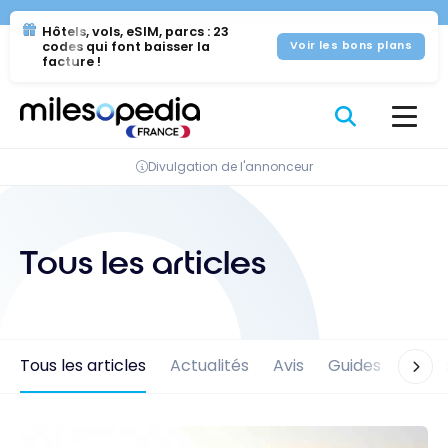
Se
Panneau de gestion des cookies
Hôtels, vols, eSIM, parcs : 23
rendre
codes qui font baisser la
Voir les bons plans
au
facture !
contenu
Divulgation de l'annonceur
Tous les articles
Tous les articles
Actualités
Avis
Guides
Offre