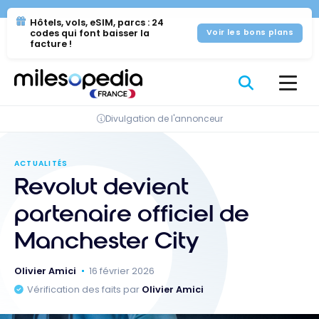
Se
Panneau de gestion des cookies
Hôtels, vols, eSIM, parcs : 24
rendre
codes qui font baisser la
Voir les bons plans
au
facture !
contenu
Divulgation de l'annonceur
ACTUALITÉS
Revolut devient
partenaire officiel de
Manchester City
Olivier Amici
16 février 2026
Vérification des faits par
Olivier Amici