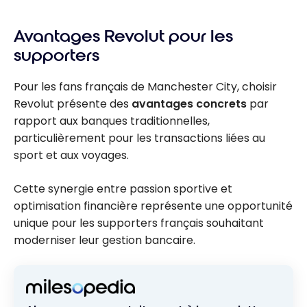
Revolut et
lancement
Audi F1 : un
Berlin
Avantages Revolut pour les
partenaria
confirmés
t
supporters
révolutionn
aire
Pour les fans français de Manchester City, choisir
Revolut présente des
avantages concrets
par
rapport aux banques traditionnelles,
particulièrement pour les transactions liées au
sport et aux voyages.
Cette synergie entre passion sportive et
optimisation financière représente une opportunité
unique pour les supporters français souhaitant
moderniser leur gestion bancaire.