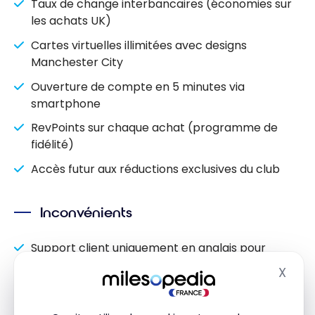
Taux de change interbancaires (économies sur
les achats UK)
Cartes virtuelles illimitées avec designs
Manchester City
Ouverture de compte en 5 minutes via
smartphone
RevPoints sur chaque achat (programme de
fidélité)
Accès futur aux réductions exclusives du club
Inconvénients
Support client uniquement en anglais pour
certains services
X
Masq
Banque 100 % digitale (pas d’agences physiques)
Certaines fonctionnalités avancées payantes