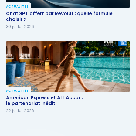
ACTUALITÉS
ChatGPT offert par Revolut : quelle formule
ChatGPT offert par Revolut : quelle formule
choisir ?
choisir ?
30 juillet 2026
ACTUALITÉS
American Express et ALL Accor :
American Express et ALL Accor :
le partenariat inédit
le partenariat inédit
22 juillet 2026