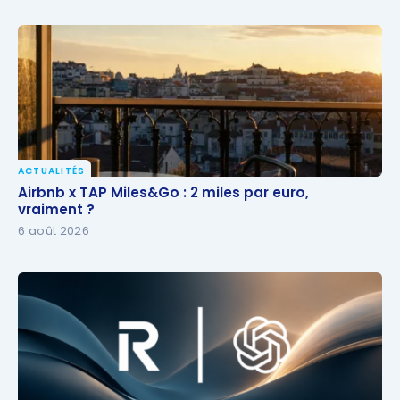
ACTUALITÉS
Airbnb x TAP Miles&Go : 2 miles par euro, vraiment ?
Airbnb x TAP Miles&Go : 2 miles par euro,
vraiment ?
6 août 2026