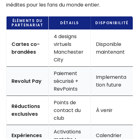
inédites pour les fans du monde entier.
ÉLÉMENTS DU
DÉTAILS
DISPONIBILITÉ
PARTENARIAT
4 designs
Cartes co-
virtuels
Disponible
brandées
Manchester
maintenant
City
Paiement
Implementa
Revolut Pay
sécurisé +
tion future
RevPoints
Points de
Réductions
contact du
À venir
exclusives
club
Activations
Expériences
Calendrier