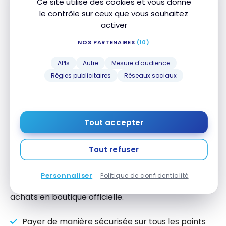
Ce site utilise des cookies et vous donne
le contrôle sur ceux que vous souhaitez
activer
Revolut Pay arrive à Manchester
NOS PARTENAIRES
(10)
City
APIs
Autre
Mesure d'audience
L’intégration future de
Revolut Pay dans
Régies publicitaires
Réseaux sociaux
l’infrastructure de Manchester City
représente
l’aspect le plus innovant de ce partenariat. Cette
technologie de paiement sécurisé transformera la
façon dont les supporters interagissent
Tout accepter
financièrement avec leur club.
Tout refuser
Cette intégration technologique vise à créer un
écosystème financier complet autour de
Personnaliser
Politique de confidentialité
l’expérience supporter, de l’achat de billets aux
achats en boutique officielle.
Payer de manière sécurisée sur tous les points