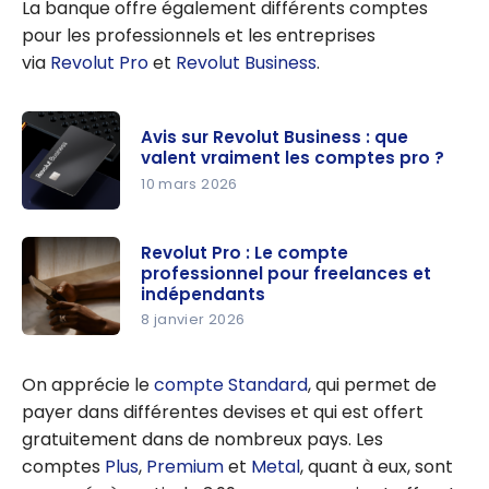
La banque offre également différents comptes
pour les professionnels et les entreprises
via
Revolut Pro
et
Revolut Business
.
Avis sur Revolut Business : que
valent vraiment les comptes pro ?
10 mars 2026
Avis sur
Revolut
Revolut Pro : Le compte
professionnel pour freelances et
Business :
indépendants
que valent
8 janvier 2026
vraiment
Revolut
les
Pro : Le
On apprécie le
compte Standard
, qui permet de
comptes
compte
payer dans différentes devises et qui est offert
pro ?
profession
gratuitement dans de nombreux pays. Les
nel pour
comptes
Plus
,
Premium
et
Metal
, quant à eux, sont
freelances