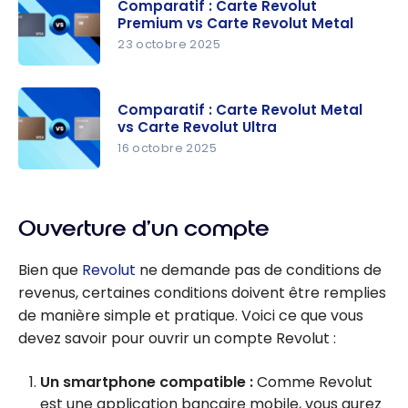
Plus
Comparatif : Carte Revolut
Revolut
Premium vs Carte Revolut Metal
Plus vs
23 octobre 2025
Carte
Comparati
Revolut
f : Carte
Premium
Comparatif : Carte Revolut Metal
Revolut
vs Carte Revolut Ultra
Premium
16 octobre 2025
vs Carte
Comparati
Revolut
f : Carte
Metal
Ouverture d’un compte
Revolut
Metal vs
Bien que
Revolut
ne demande pas de conditions de
Carte
revenus, certaines conditions doivent être remplies
Revolut
de manière simple et pratique. Voici ce que vous
Ultra
devez savoir pour ouvrir un compte Revolut :
Un smartphone compatible :
Comme Revolut
est une application bancaire mobile, vous aurez