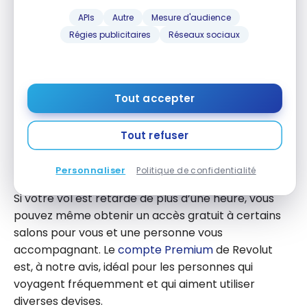
APIs
Autre
Mesure d'audience
jusqu’à 400 € de retraits mensuels gratuits à
Régies publicitaires
Réseaux sociaux
l’étranger ;
une réduction sur les
virements internationaux
Revolut
;
Tout accepter
une assurance voyage complète pour vous et
votre famille ;
Tout refuser
des accès à plus de 1000 salons d’aéroport à
travers le monde à prix réduit.
Personnaliser
Politique de confidentialité
Si votre vol est retardé de plus d’une heure, vous
pouvez même obtenir un accès gratuit à certains
salons pour vous et une personne vous
accompagnant. Le
compte Premium
de Revolut
est, à notre avis, idéal pour les personnes qui
voyagent fréquemment et qui aiment utiliser
diverses devises.