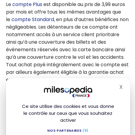
Le
compte Plus
est disponible au prix de 3,99 euros
par mois et offre tous les mêmes avantages que
le
compte Standard
, en plus d’autres bénéfices non
négligeables. Les détenteurs de ce compte ont
notamment accès à un service client prioritaire
ainsi qu’à une couverture des billets et des
événements réservés avec la carte bancaire ainsi
qu’à une couverture contre le vol et les accidents.
Tout achat payé intégralement avec le compte est
par ailleurs également éligible à la garantie achat
et remboursement.
X
Masq
Compte Premium
Ce site utilise des cookies et vous donne
Le
compte Premium
est proposé au prix de 10,99
le contrôle sur ceux que vous souhaitez
euros par mois et offre des avantages plus étendus
activer
encore que ceux offerts par le compte Premium. Il
NOS PARTENAIRES
(9)
comprend :