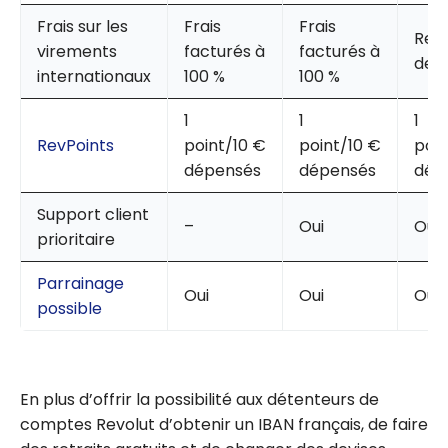
Frais sur les
Frais
Frais
Rem
virements
facturés à
facturés à
de 2
internationaux
100 %
100 %
1
1
1
RevPoints
point/10 €
point/10 €
poi
dépensés
dépensés
dép
Support client
–
Oui
Oui
prioritaire
Parrainage
Oui
Oui
Oui
possible
En plus d’offrir la possibilité aux détenteurs de
comptes Revolut d’obtenir un IBAN français, de faire