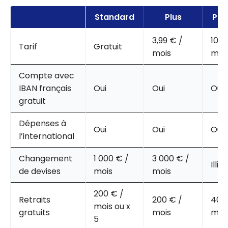
Standard
Plus
Pre
3,99 € /
10,9
Tarif
Gratuit
mois
moi
Compte avec
IBAN français
Oui
Oui
Oui
gratuit
Dépenses à
Oui
Oui
Oui
l’international
Changement
1 000 € /
3 000 € /
Illim
de devises
mois
mois
200 € /
Retraits
200 € /
400
mois ou x
gratuits
mois
moi
5